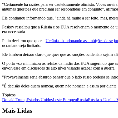
"Certamente há razões para ser cautelosamente otimista. Vocês ouvi
algumas questões que precisam ser respondidas em conjunto", afirmo
Ele continuou informando que, "ainda há muito a ser feito, mas, mes
Peskov ressaltou que a Rússia e os EUA resolveriam o momento de uma
era necessária.
Putin declarou que quer a
Ucrânia abandonando as ambições de se j
ucraniano seja limitado.
Ele também deixou claro que quer que as sanções ocidentais sejam ali
O porta-voz minimizou os relatos da mídia dos EUA sugerindo que au
envolvesse em discussões de alto nível visando acabar com a guerra.
"Provavelmente seria absurdo pensar que o lado russo poderia se int
"É decisão deles quem nomear, quem não nomear, e assim por diante. 
Tópicos
Donald Trump
Estados Unidos
Leste Europeu
Rússia
Rússia x Ucrânia
Mais Lidas