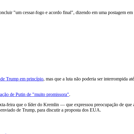
oncluir "um cessar-fogo e acordo final", dizendo em uma postagem em s
o de Trump em princípio
, mas que a luta não poderia ser interrompida a
ração de Putin de "muito promissora"
.
xta-feira que o líder do Kremlin — que expressou preocupação de que a
nviado de Trump, para discutir a proposta dos EUA.