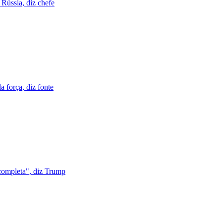
Rússia, diz chefe
a força, diz fonte
 completa", diz Trump