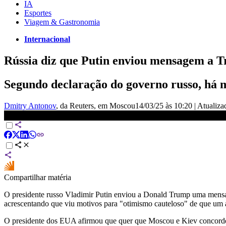
IA
Esportes
Viagem & Gastronomia
Internacional
Rússia diz que Putin enviou mensagem a T
Segundo declaração do governo russo, há m
Dmitry Antonov
, da Reuters
, em Moscou
14/03/25 às 10:20
|
Atualiz
Putin: Rússia concorda com cessar-fogo na Ucrânia, mas os detalhes 
Compartilhar matéria
O presidente russo Vladimir Putin enviou a Donald Trump uma mensag
acrescentando que viu motivos para "otimismo cauteloso" de que um 
O presidente dos EUA afirmou que quer que Moscou e Kiev concordem 