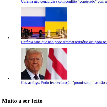
Ucrânia não concordará com conflito "congelado" com a 
Ucrânia sabe que não pode retomar território ocupado pel
Cessar-fogo: Putin fez declaração "promissora, mas não
Muito a ser feito