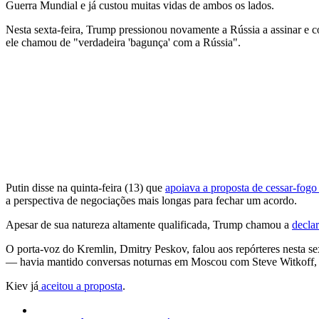
Guerra Mundial e já custou muitas vidas de ambos os lados.
Nesta sexta-feira, Trump pressionou novamente a Rússia a assinar e c
ele chamou de "verdadeira 'bagunça' com a Rússia".
Putin disse na quinta-feira (13) que
apoiava a proposta de cessar-fog
a perspectiva de negociações mais longas para fechar um acordo.
Apesar de sua natureza altamente qualificada, Trump chamou a
decla
O porta-voz do Kremlin, Dmitry Peskov, falou aos repórteres nesta se
— havia mantido conversas noturnas em Moscou com Steve Witkoff, e
Kiev já
aceitou a proposta
.