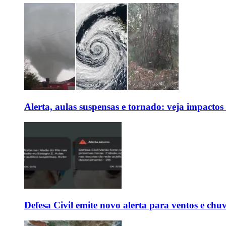
Alerta, aulas suspensas e tornado: veja impactos
Defesa Civil emite novo alerta para ventos e chu