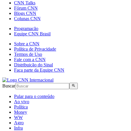
CNN Talks
Fórum CNN
Blogs CNN
Colunas CNN
Programação
Equipe CNN Brasil
Sobre a CNN
Política de Privacidade
Termos de Uso
Fale com a CNN
Distribuição do Sinal
Faça parte da Equipe CNN
Buscar
Pular para o conteúdo
Ao vivo
Política
Money
WW
Agro
Infra