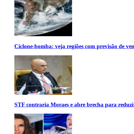
Ciclone-bomba: veja regiões com previsão de ven
STF contraria Moraes e abre brecha para reduzir