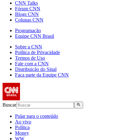
CNN Talks
Fórum CNN
Blogs CNN
Colunas CNN
Programação
Equipe CNN Brasil
Sobre a CNN
Política de Privacidade
Termos de Uso
Fale com a CNN
Distribuição do Sinal
Faça parte da Equipe CNN
Buscar
Pular para o conteúdo
Ao vivo
Política
Money
WW