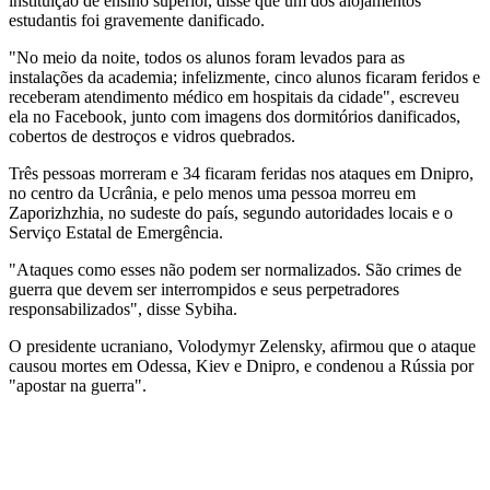
instituição de ensino superior, disse que um dos alojamentos
estudantis foi gravemente danificado.
"No meio da noite, todos os alunos foram levados para as
instalações da academia; infelizmente, cinco alunos ficaram feridos e
receberam atendimento médico em hospitais da cidade", escreveu
ela no Facebook, junto com imagens dos dormitórios danificados,
cobertos de destroços e vidros quebrados.
Três pessoas morreram e 34 ficaram feridas nos ataques em Dnipro,
no centro da Ucrânia, e pelo menos uma pessoa morreu em
Zaporizhzhia, no sudeste do país, segundo autoridades locais e o
Serviço Estatal de Emergência.
"Ataques como esses não podem ser normalizados. São crimes de
guerra que devem ser interrompidos e seus perpetradores
responsabilizados", disse Sybiha.
O presidente ucraniano, Volodymyr Zelensky, afirmou que o ataque
causou mortes em Odessa, Kiev e Dnipro, e condenou a Rússia por
"apostar na guerra".