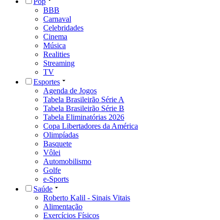
Pop
BBB
Carnaval
Celebridades
Cinema
Música
Realities
Streaming
TV
Esportes
Agenda de Jogos
Tabela Brasileirão Série A
Tabela Brasileirão Série B
Tabela Eliminatórias 2026
Copa Libertadores da América
Olimpíadas
Basquete
Vôlei
Automobilismo
Golfe
e-Sports
Saúde
Roberto Kalil - Sinais Vitais
Alimentação
Exercícios Físicos