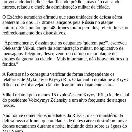
provocando incêndios e danificando prédios, mas não causando
mortes, relatou o chefe da administração militar da cidade.
O Exército ucraniano afirmou que suas unidades de defesa aérea
abateram 56 dos 117 drones lançados pela Rússia no ataque
noturno. Ele apontou que 48 drones foram perdidos, referindo-se ao
redirecionamento dos dispositivos.
“Aparentemente, é assim que os ocupantes 'querem paz'”, escreveu
Oleksandr Vilkul, chefe da administração militar, no aplicativo de
mensagens Telegram, descrevendo-o como o maior ataque de
drones da guerra na cidade. “Mais importante, não houve mortes ou
feridos.”
A Reuters não conseguiu verificar de forma independente os
relatórios de Mykolaiv e Kryvyi Rih. O tamanho do ataque a Kryvyi
Rih e o que foi alvejado lá não ficaram imediatamente claros.
Vilkul relatou pelo menos 15 explosões em Kryvyi Rih, cidade natal
do presidente Volodymyr Zelensky e um alvo frequente de ataques
russos.
Não houve comentários imediatos da Rússia, mas o ministério da
defesa russo afirmou que unidades de defesa aérea destruíram nove
drones ucranianos durante a noite, incluindo dois sobre as águas do
Mar Negro.