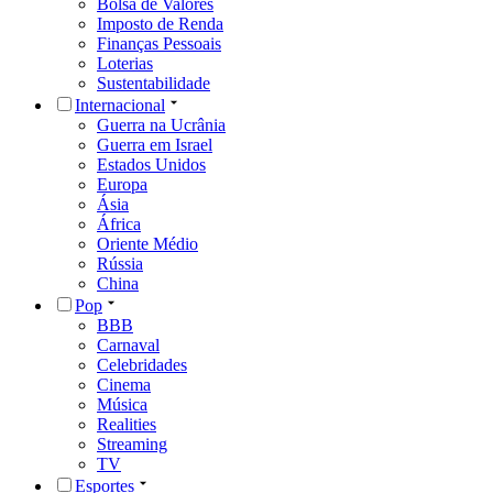
Bolsa de Valores
Imposto de Renda
Finanças Pessoais
Loterias
Sustentabilidade
Internacional
Guerra na Ucrânia
Guerra em Israel
Estados Unidos
Europa
Ásia
África
Oriente Médio
Rússia
China
Pop
BBB
Carnaval
Celebridades
Cinema
Música
Realities
Streaming
TV
Esportes