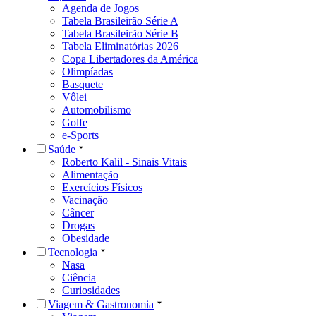
Agenda de Jogos
Tabela Brasileirão Série A
Tabela Brasileirão Série B
Tabela Eliminatórias 2026
Copa Libertadores da América
Olimpíadas
Basquete
Vôlei
Automobilismo
Golfe
e-Sports
Saúde
Roberto Kalil - Sinais Vitais
Alimentação
Exercícios Físicos
Vacinação
Câncer
Drogas
Obesidade
Tecnologia
Nasa
Ciência
Curiosidades
Viagem & Gastronomia