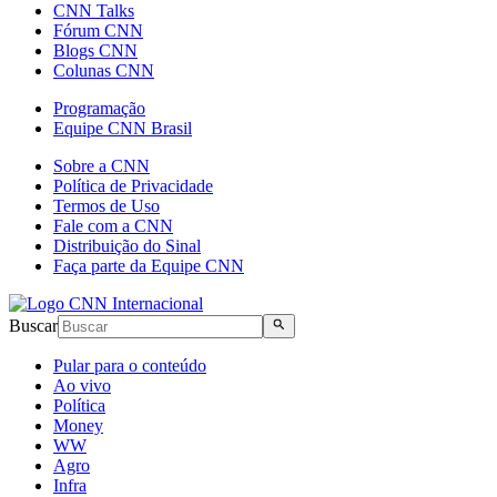
CNN Talks
Fórum CNN
Blogs CNN
Colunas CNN
Programação
Equipe CNN Brasil
Sobre a CNN
Política de Privacidade
Termos de Uso
Fale com a CNN
Distribuição do Sinal
Faça parte da Equipe CNN
Buscar
Pular para o conteúdo
Ao vivo
Política
Money
WW
Agro
Infra