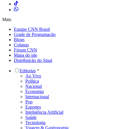
Mais
Equipe CNN Brasil
Grade de Programação
Blogs
Colunas
Fórum CNN
Mapa do site
Distribuição do Sinal
Editorias
Ao Vivo
Política
Nacional
Economia
Internacional
Pop
Esportes
Inteligência Artificial
Saúde
Tecnologia
Viagem & Gastronomia