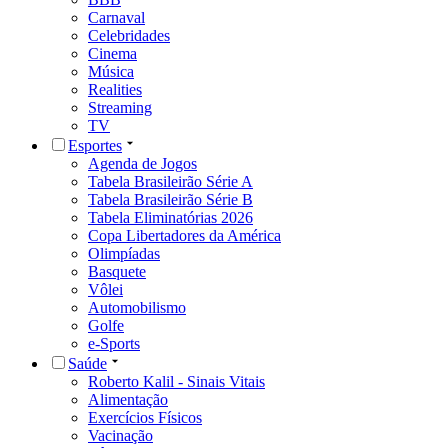
Carnaval
Celebridades
Cinema
Música
Realities
Streaming
TV
Esportes
Agenda de Jogos
Tabela Brasileirão Série A
Tabela Brasileirão Série B
Tabela Eliminatórias 2026
Copa Libertadores da América
Olimpíadas
Basquete
Vôlei
Automobilismo
Golfe
e-Sports
Saúde
Roberto Kalil - Sinais Vitais
Alimentação
Exercícios Físicos
Vacinação