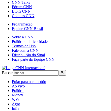
CNN Talks
Fórum CNN
Blogs CNN
Colunas CNN
Programação
Equipe CNN Brasil
Sobre a CNN
Política de Privacidade
Termos de Uso
Fale com a CNN
Distribuição do Sinal
Faça parte da Equipe CNN
Buscar
Pular para o conteúdo
Ao vivo
Política
Money
WW
Agro
Infra