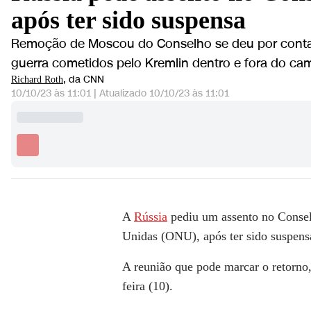
após ter sido suspensa
Remoção de Moscou do Conselho se deu por conta d
guerra cometidos pelo Kremlin dentro e fora do ca
, da CNN
Richard Roth
10/10/23 às 11:01
|
Atualizado
10/10/23 às 11:01
A
Rússia
pediu um assento no Conse
Unidas (ONU), após ter sido suspens
A reunião que pode marcar o retorno,
feira (10).