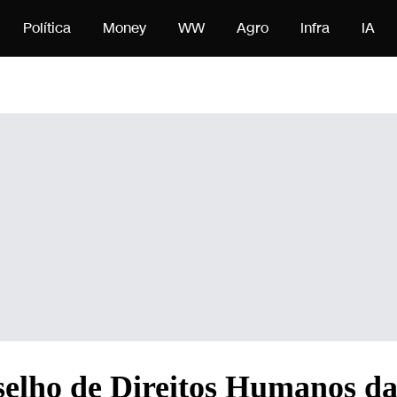
onteúdo
Política
Money
WW
Agro
Infra
IA
nselho de Direitos Humanos 