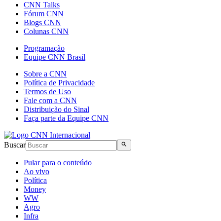
CNN Talks
Fórum CNN
Blogs CNN
Colunas CNN
Programação
Equipe CNN Brasil
Sobre a CNN
Política de Privacidade
Termos de Uso
Fale com a CNN
Distribuição do Sinal
Faça parte da Equipe CNN
Buscar
Pular para o conteúdo
Ao vivo
Política
Money
WW
Agro
Infra