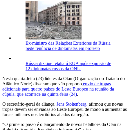
Ex-ministro das Relações Exteriores da Rússia
pede renúncia de diplomatas em protesto
Rússia diz que retaliará EUA após expulsão de
12 diplomatas russos da ONU
Nesta quarta-feira (23) líderes da Otan (Organização do Tratado do
Atlântico Norte) disseram que vão propor o
envio de tropas
adicionais para quatro países do Leste Europeu na reunião da
cúpula, que acontece na quinta-feira (24)
.
O secretário-geral da aliança,
Jens Stoltenberg
, afirmou que novas
tropas devem ser enviadas ao Leste Europeu de modo a aumentar as
forças militares nos territórios aliados da região.
“O primeiro passo é o lançamento de novos batalhões da Otan na
Bulgária, Hungria, Romênia e Eslováquia”, disse.