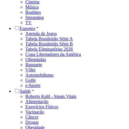
Cinema
Música
Realities
Streaming
TV
Esportes
Agenda de Jogos
Tabela Brasileirão Série A
Tabela Brasileirão Série B
Tabela Eliminatórias 2026
Copa Libertadores da América
Olimpíadas
Basquete
Vôlei
Automobilismo
Golfe
e-Sports
Saúde
Roberto Kalil - Sinais Vitais
Alimentação
Exercícios Físicos
Vacinação
Câncer
Drogas
Obesidade