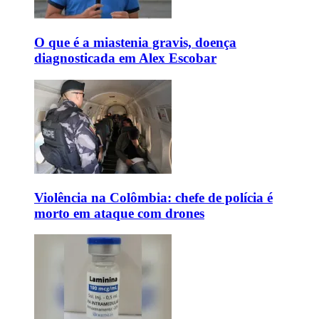
O que é a miastenia gravis, doença
diagnosticada em Alex Escobar
Violência na Colômbia: chefe de polícia é
morto em ataque com drones