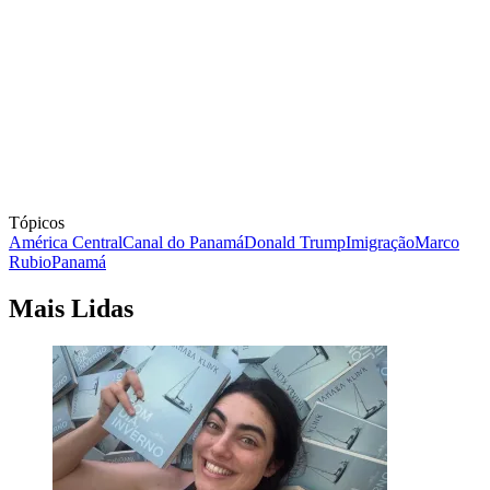
Tópicos
América Central
Canal do Panamá
Donald Trump
Imigração
Marco
Rubio
Panamá
Mais Lidas