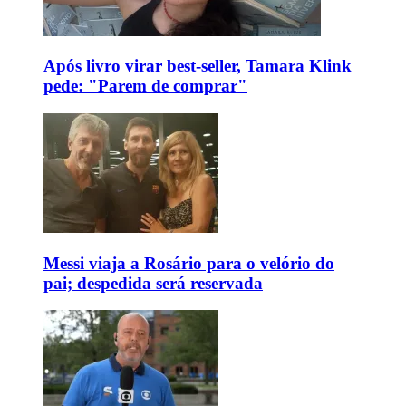
Após livro virar best-seller, Tamara Klink
pede: "Parem de comprar"
Messi viaja a Rosário para o velório do
pai; despedida será reservada