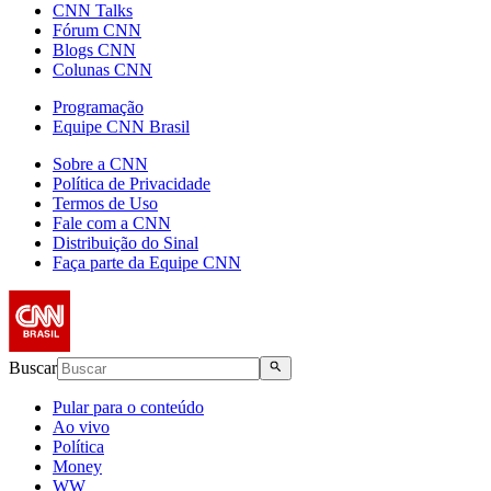
CNN Talks
Fórum CNN
Blogs CNN
Colunas CNN
Programação
Equipe CNN Brasil
Sobre a CNN
Política de Privacidade
Termos de Uso
Fale com a CNN
Distribuição do Sinal
Faça parte da Equipe CNN
Buscar
Pular para o conteúdo
Ao vivo
Política
Money
WW