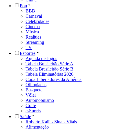
Pop
BBB
Carnaval
Celebridades
Cinema
Música
Realities
Streaming
TV
Esportes
Agenda de Jogos
Tabela Brasileirão Série A
Tabela Brasileirão Série B
Tabela Eliminatórias 2026
Copa Libertadores da América
Olimpíadas
Basquete
Vôlei
Automobilismo
Golfe
e-Sports
Saúde
Roberto Kalil - Sinais Vitais
Alimentação