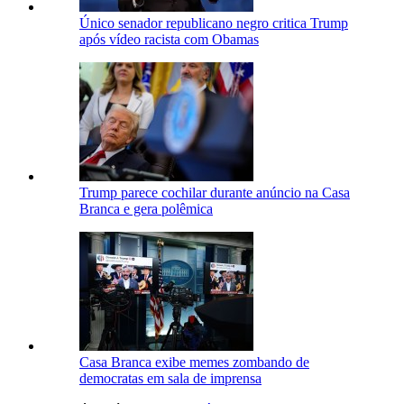
Único senador republicano negro critica Trump
após vídeo racista com Obamas
Trump parece cochilar durante anúncio na Casa
Branca e gera polêmica
Casa Branca exibe memes zombando de
democratas em sala de imprensa