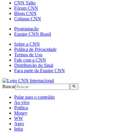
CNN Talks
Fórum CNN
Blogs CNN
Colunas CNN
Programação
Equipe CNN Brasil
Sobre a CNN
Política de Privacidade
Termos de Uso
Fale com a CNN
Distribuição do Sinal
Faça parte da Equipe CNN
Buscar
Pular para o conteúdo
Ao vivo
Política
Money
WW
Agro
Infra