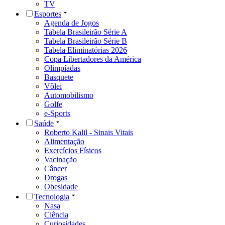
TV
Esportes
Agenda de Jogos
Tabela Brasileirão Série A
Tabela Brasileirão Série B
Tabela Eliminatórias 2026
Copa Libertadores da América
Olimpíadas
Basquete
Vôlei
Automobilismo
Golfe
e-Sports
Saúde
Roberto Kalil - Sinais Vitais
Alimentação
Exercícios Físicos
Vacinação
Câncer
Drogas
Obesidade
Tecnologia
Nasa
Ciência
Curiosidades