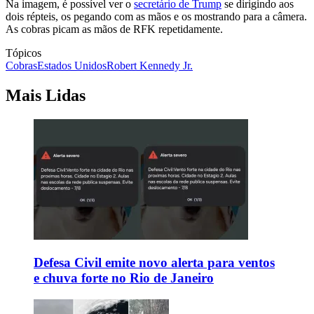
Na imagem, é possível ver o
secretário de Trump
se dirigindo aos
dois répteis, os pegando com as mãos e os mostrando para a câmera.
As cobras picam as mãos de RFK repetidamente.
Tópicos
Cobras
Estados Unidos
Robert Kennedy Jr.
Mais Lidas
Defesa Civil emite novo alerta para ventos
e chuva forte no Rio de Janeiro