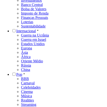
Investimentos
Banco Central
Bolsa de Valores
Imposto de Renda
Finanças Pessoais
Loterias
Sustentabilidade
Internacional
Guerra na Ucrânia
Guerra em Israel
Estados Unidos
Europa
Ásia
África
Oriente Médio
Rússia
China
Pop
BBB
Carnaval
Celebridades
Cinema
Música
Realities
Streaming