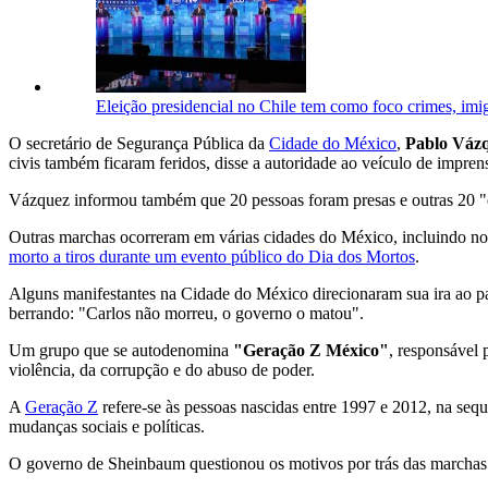
Eleição presidencial no Chile tem como foco crimes, imi
O secretário de Segurança Pública da
Cidade do México
,
Pablo Váz
civis também ficaram feridos, disse a autoridade ao veículo de imprens
Vázquez informou também que 20 pessoas foram presas e outras 20 "e
Outras marchas ocorreram em várias cidades do México, incluindo n
morto a tiros durante um evento público do Dia dos Mortos
.
Alguns manifestantes na Cidade do México direcionaram sua ira ao pa
berrando: "Carlos não morreu, o governo o matou".
Um grupo que se autodenomina
"Geração Z México"
, responsável 
violência, da corrupção e do abuso de poder.
A
Geração Z
refere-se às pessoas nascidas entre 1997 e 2012, na sequ
mudanças sociais e políticas.
O governo de Sheinbaum questionou os motivos por trás das marchas d