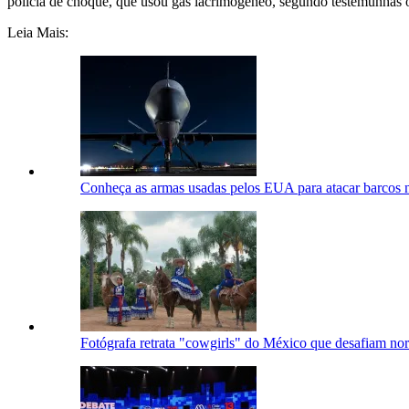
polícia de choque, que usou gás lacrimogêneo, segundo testemunhas o
Leia Mais:
Conheça as armas usadas pelos EUA para atacar barcos n
Fotógrafa retrata "cowgirls" do México que desafiam no