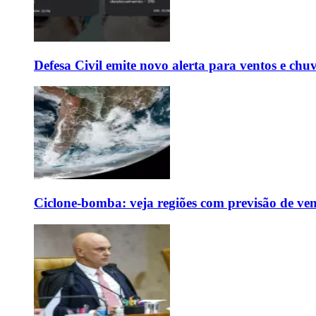
Defesa Civil emite novo alerta para ventos e chu
Ciclone-bomba: veja regiões com previsão de ven