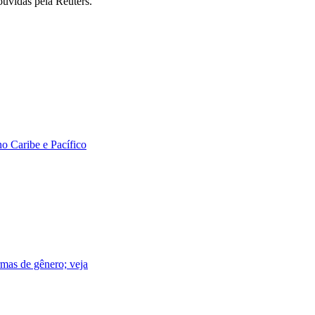
uvidas pela Reuters.
o Caribe e Pacífico
rmas de gênero; veja