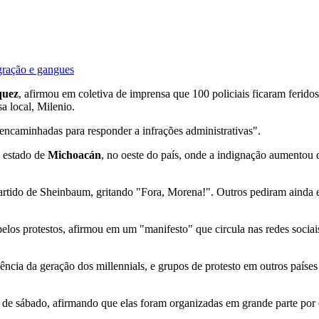
gração e gangues
quez
, afirmou em coletiva de imprensa que 100 policiais ficaram ferido
a local, Milenio.
ncaminhadas para responder a infrações administrativas".
o estado de
Michoacán
, no oeste do país, onde a indignação aumentou 
rtido de Sheinbaum, gritando "Fora, Morena!". Outros pediram ainda es
pelos protestos, afirmou em um "manifesto" que circula nas redes sociai
ência da geração dos millennials, e grupos de protesto em outros paíse
e sábado, afirmando que elas foram organizadas em grande parte por op