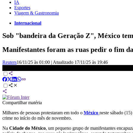
IA
Esportes
Viagem & Gastronomia
Internacional
Sob "bandeira da Geração Z", México tem
Manifestantes foram as ruas pedir o fim da
Reuters
16/11/25 às 01:00
|
Atualizado
17/11/25 às 19:46
Análise: Protestos no México parecem jornadas de junho em 2013
Compartilhar matéria
Milhares de pessoas protestaram em todo o
México
neste sábado (15)
crime no início do mês de novembro.
Na
Cidade do México
, um pequeno grupo de manifestantes encapuza