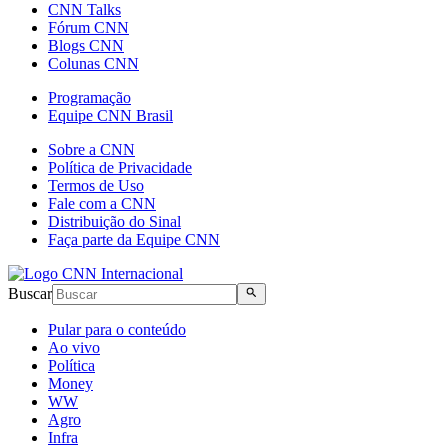
CNN Talks
Fórum CNN
Blogs CNN
Colunas CNN
Programação
Equipe CNN Brasil
Sobre a CNN
Política de Privacidade
Termos de Uso
Fale com a CNN
Distribuição do Sinal
Faça parte da Equipe CNN
Buscar
Pular para o conteúdo
Ao vivo
Política
Money
WW
Agro
Infra