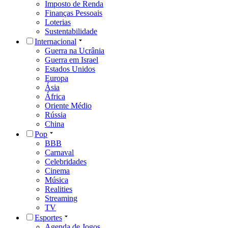
Imposto de Renda
Finanças Pessoais
Loterias
Sustentabilidade
Internacional
Guerra na Ucrânia
Guerra em Israel
Estados Unidos
Europa
Ásia
África
Oriente Médio
Rússia
China
Pop
BBB
Carnaval
Celebridades
Cinema
Música
Realities
Streaming
TV
Esportes
Agenda de Jogos