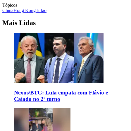
Tópicos
China
Hong Kong
Tufão
Mais Lidas
Nexus/BTG: Lula empata com Flávio e
Caiado no 2º turno