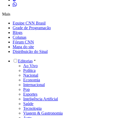
Mais
Equipe CNN Brasil
Grade de Programação
Blogs
Colunas
Fórum CNN
Mapa do site
Distribuição do Sinal
Editorias
Ao Vivo
Política
Nacional
Economia
Internacional
Pop
Esportes
Inteligência Artificial
Saúde
Tecnologia
Viagem & Gastronomia
Auto