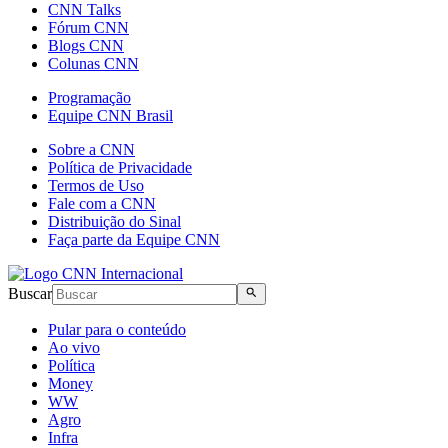
CNN Talks
Fórum CNN
Blogs CNN
Colunas CNN
Programação
Equipe CNN Brasil
Sobre a CNN
Política de Privacidade
Termos de Uso
Fale com a CNN
Distribuição do Sinal
Faça parte da Equipe CNN
Buscar
Pular para o conteúdo
Ao vivo
Política
Money
WW
Agro
Infra