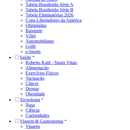
Tabela Brasileirão Série A
Tabela Brasileirão Série B
Tabela Eliminatórias 2026
Copa Libertadores da América
Olimpíadas
Basquete
Vôlei
Automobilismo
Golfe
e-Sports
Saúde
Roberto Kalil - Sinais Vitais
Alimentação
Exercícios Físicos
Vacinação
Câncer
Drogas
Obesidade
Tecnologia
Nasa
Ciência
Curiosidades
Viagem & Gastronomia
Viagem