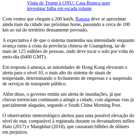
Visita de Trump à ONU: Casa Branca quer
investigar falha em escada rolante
Com ventos que chegam a 200 km/h,
Ragasa
deve se aproximar
ainda mais da cidade nas próximas horas, passando a cerca de 100
km ao sul do território densamente povoado.
A expectativa é de que o sistema mantenha sua intensidade enquanto
avança rumo à costa da província chinesa de Guangdong, lar de
mais de 125 milhões de pessoas, onde deve tocar o solo por volta do
meio-dia (0400 GMT).
Em resposta à ameaça, as autoridades de Hong Kong elevaram o
alerta para o nível 10, o mais alto do sistema de sinais de
tempestade, determinando o fechamento de empresas e a suspensão
de serviços de transporte público.
Além disso, o governo emitiu um alerta de inundações, já que
chuvas torrenciais continuam a atingir a cidade, com algumas vias já
parcialmente alagadas, segundo o South China Morning Post.
O observatório meteorológico alertou para uma possível elevação do
nível do mar, comparável à registrada durante os devastadores tufões
Hato (2017) e Mangkhut (2018), que causaram bilhões de dólares
em prejuízos.