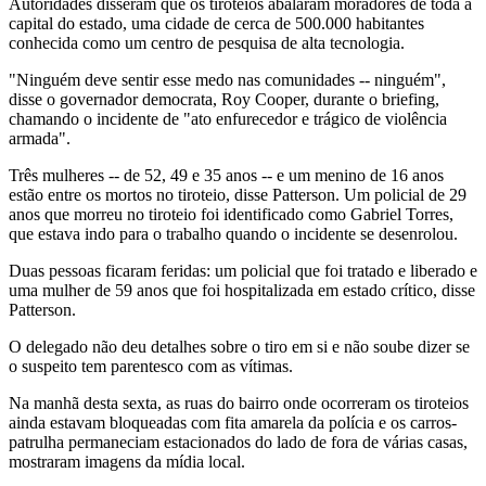
Autoridades disseram que os tiroteios abalaram moradores de toda a
capital do estado, uma cidade de cerca de 500.000 habitantes
conhecida como um centro de pesquisa de alta tecnologia.
"Ninguém deve sentir esse medo nas comunidades -- ninguém",
disse o governador democrata, Roy Cooper, durante o briefing,
chamando o incidente de "ato enfurecedor e trágico de violência
armada".
Três mulheres -- de 52, 49 e 35 anos -- e um menino de 16 anos
estão entre os mortos no tiroteio, disse Patterson. Um policial de 29
anos que morreu no tiroteio foi identificado como Gabriel Torres,
que estava indo para o trabalho quando o incidente se desenrolou.
Duas pessoas ficaram feridas: um policial que foi tratado e liberado e
uma mulher de 59 anos que foi hospitalizada em estado crítico, disse
Patterson.
O delegado não deu detalhes sobre o tiro em si e não soube dizer se
o suspeito tem parentesco com as vítimas.
Na manhã desta sexta, as ruas do bairro onde ocorreram os tiroteios
ainda estavam bloqueadas com fita amarela da polícia e os carros-
patrulha permaneciam estacionados do lado de fora de várias casas,
mostraram imagens da mídia local.