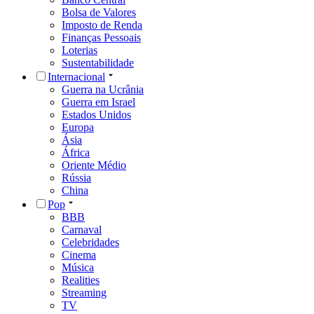
Bolsa de Valores
Imposto de Renda
Finanças Pessoais
Loterias
Sustentabilidade
Internacional
Guerra na Ucrânia
Guerra em Israel
Estados Unidos
Europa
Ásia
África
Oriente Médio
Rússia
China
Pop
BBB
Carnaval
Celebridades
Cinema
Música
Realities
Streaming
TV