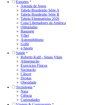
Esportes
Agenda de Jogos
Tabela Brasileirão Série A
Tabela Brasileirão Série B
Tabela Eliminatórias 2026
Copa Libertadores da América
Olimpíadas
Basquete
Vôlei
Automobilismo
Golfe
e-Sports
Saúde
Roberto Kalil - Sinais Vitais
Alimentação
Exercícios Físicos
Vacinação
Câncer
Drogas
Obesidade
Tecnologia
Nasa
Ciência
Curiosidades
Viagem & Gastronomia