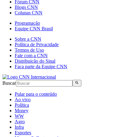
Fórum CNN
Blogs CNN
Colunas CNN
Programação
Equipe CNN Brasil
Sobre a CNN
Política de Privacidade
Termos de Uso
Fale com a CNN
Distribuição do Sinal
Faça parte da Equipe CNN
Buscar
Pular para o conteúdo
Ao vivo
Política
Money
WW
Agro
Infra
Esportes