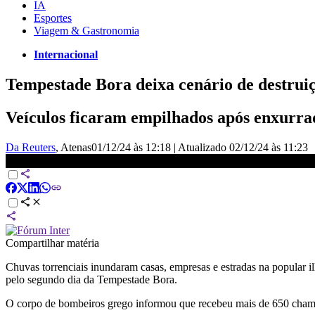
IA
Esportes
Viagem & Gastronomia
Internacional
Tempestade Bora deixa cenário de destruiç
Veículos ficaram empilhados após enxurrad
Da Reuters
, Atenas
01/12/24 às 12:18
|
Atualizado
02/12/24 às 11:23
Enxurrada deixa carros empilhados na Grécia | LIVE CNN
Compartilhar matéria
Chuvas torrenciais inundaram casas, empresas e estradas na popular i
pelo segundo dia da Tempestade Bora.
O corpo de bombeiros grego informou que recebeu mais de 650 chamad