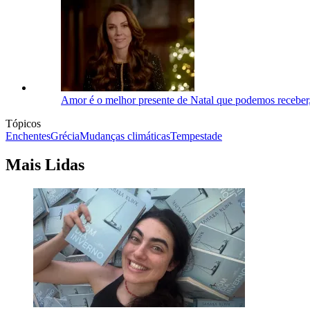
Amor é o melhor presente de Natal que podemos receber,
Tópicos
Enchentes
Grécia
Mudanças climáticas
Tempestade
Mais Lidas