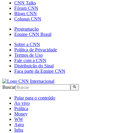
CNN Talks
Fórum CNN
Blogs CNN
Colunas CNN
Programação
Equipe CNN Brasil
Sobre a CNN
Política de Privacidade
Termos de Uso
Fale com a CNN
Distribuição do Sinal
Faça parte da Equipe CNN
Buscar
Pular para o conteúdo
Ao vivo
Política
Money
WW
Agro
Infra