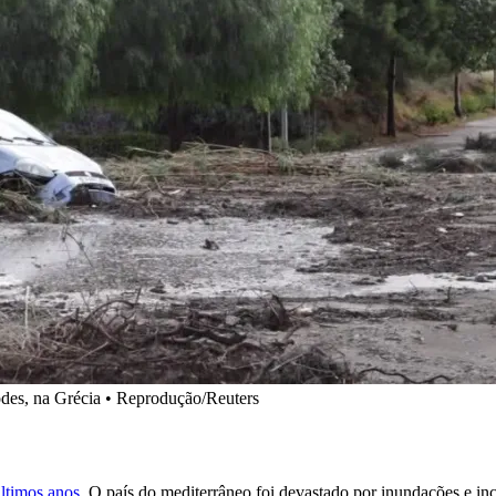
odes, na Grécia • Reprodução/Reuters
ltimos anos.
O país do mediterrâneo foi devastado por inundações e incê