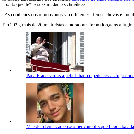
"ponto quente" para as mudanças climáticas.
"As condições nos últimos anos são diferentes. Temos chuvas e inund
Em 2023, mais de 20 mil turistas e moradores foram forçados a fugir d
Papa Francisco reza pelo Líbano e pede cessar-fogo em o
Mãe de refém israelense-americano diz que ficou abala