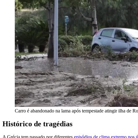
Carro é abandonado na lama após tempestade atingir ilha de R
Histórico de tragédias
A Grécia tem passado por diferentes
episódios de clima extremo nos ú