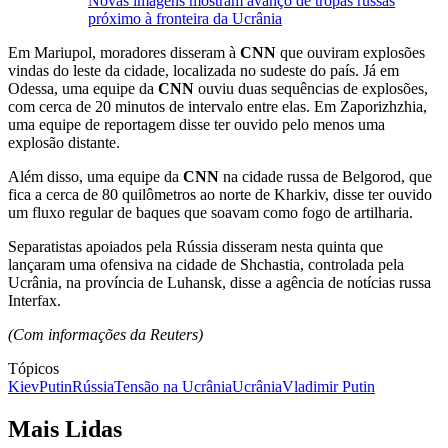
Novas imagens mostram avanço de tropas russas
próximo à fronteira da Ucrânia
Em Mariupol, moradores disseram à
CNN
que ouviram explosões
vindas do leste da cidade, localizada no sudeste do país. Já em
Odessa, uma equipe da
CNN
ouviu duas sequências de explosões,
com cerca de 20 minutos de intervalo entre elas. Em Zaporizhzhia,
uma equipe de reportagem disse ter ouvido pelo menos uma
explosão distante.
Além disso, uma equipe da
CNN
na cidade russa de Belgorod, que
fica a cerca de 80 quilômetros ao norte de Kharkiv, disse ter ouvido
um fluxo regular de baques que soavam como fogo de artilharia.
Separatistas apoiados pela Rússia disseram nesta quinta que
lançaram uma ofensiva na cidade de Shchastia, controlada pela
Ucrânia, na província de Luhansk, disse a agência de notícias russa
Interfax.
(Com informações da Reuters)
Tópicos
Kiev
Putin
Rússia
Tensão na Ucrânia
Ucrânia
Vladimir Putin
Mais Lidas