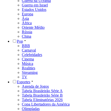
Guerra na Ucrânia
Guerra em Israel
Estados Unidos
Europa
Ásia
África
Oriente Médio
Rússia
China
Pop
BBB
Carnaval
Celebridades
Cinema
Música
Realities
Streaming
TV
Esportes
Agenda de Jogos
Tabela Brasileirão Série A
Tabela Brasileirão Série B
Tabela Eliminatórias 2026
Copa Libertadores da América
Olimpíadas