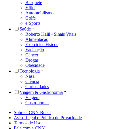
Basquete
Vôlei
Automobilismo
Golfe
e-Sports
Saúde
Roberto Kalil - Sinais Vitais
Alimentação
Exercícios Físicos
Vacinação
Câncer
Drogas
Obesidade
Tecnologia
Nasa
Ciência
Curiosidades
Viagem & Gastronomia
Viagem
Gastronomia
Sobre a CNN Brasil
Aviso Legal e Política de Privacidade
Termos de Uso
Fale com a CNN