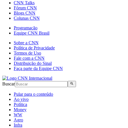
CNN Talks
Fórum CNN
Blogs CNN
Colunas CNN
Programação
Equipe CNN Brasil
Sobre a CNN
Política de Privacidade
Termos de Uso
Fale com a CNN
Distribuição do Sinal
Faça parte da Equipe CNN
Buscar
Pular para o conteúdo
Ao vivo
Política
Money
WW
Agro
Infra