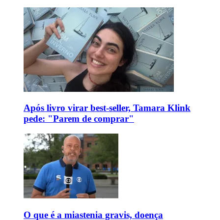
Após livro virar best-seller, Tamara Klink
pede: "Parem de comprar"
O que é a miastenia gravis, doença