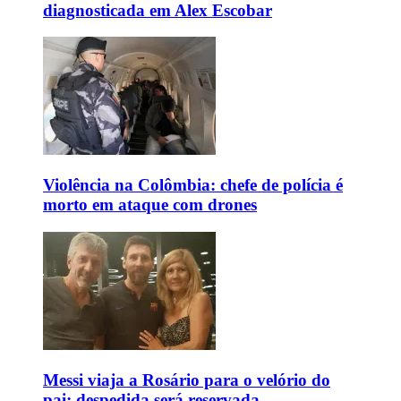
diagnosticada em Alex Escobar
Violência na Colômbia: chefe de polícia é
morto em ataque com drones
Messi viaja a Rosário para o velório do
pai; despedida será reservada