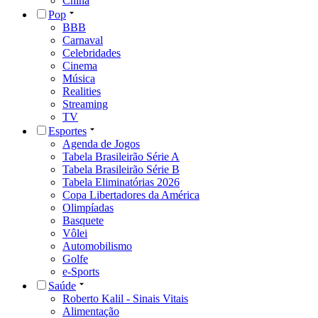
China
Pop
BBB
Carnaval
Celebridades
Cinema
Música
Realities
Streaming
TV
Esportes
Agenda de Jogos
Tabela Brasileirão Série A
Tabela Brasileirão Série B
Tabela Eliminatórias 2026
Copa Libertadores da América
Olimpíadas
Basquete
Vôlei
Automobilismo
Golfe
e-Sports
Saúde
Roberto Kalil - Sinais Vitais
Alimentação