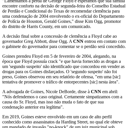
"Lamentamos a perda de George Floyd e esperamos que sua família
encontre conforto na decisão de segunda-feira do Conselho Estadual
de Perdão e Condicional do Texas de recomendar clemência para
uma condenação de 2004 envolvendo o ex-oficial do Departamento
de Polícia de Houston, Gerald Goines," disse Kim Ogg, promotor
do distrito de Harris County, em um comunicado.
A decisão final sobre a concessão de clemência a Floyd cabe ao
governador Greg Abbott, disse Ogg. A
CNN
entrou em contato com
o gabinete do governador para comentar se o perdão será concedido.
Goines prendeu Floyd em 5 de fevereiro de 2004, alegando, na
época que Floyd possuía crack "e que havia fornecido as drogas a
um 'segundo suspeito' não identificado que concordou em vender as
drogas para os Goines disfarçados. O 'segundo suspeito' não foi
preso, Goines observou em seu relatório de ofensa, "em uma [sic]
tentativa de promover o tráfico de entorpecentes [sic] nesta área".
A advogada de Goines, Nicole DeBorde, disse à
CNN
em abril:
"Nós defendemos o caso original. Certamente simpatizamos com a
causa do Sr. Floyd, mas isso não muda o fato de que sua
condenação anterior era legítima".
Em 2019, Goines esteve envolvido em um caso de alto perfil
conhecido como assassinatos da Harding Street, no qual ele obteve
um mandado de invasão "no-knock" de um juiz municipal sob