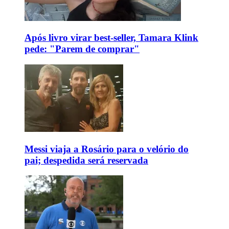
Após livro virar best-seller, Tamara Klink
pede: "Parem de comprar"
Messi viaja a Rosário para o velório do
pai; despedida será reservada