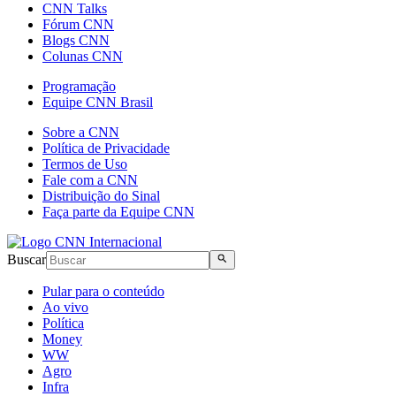
CNN Talks
Fórum CNN
Blogs CNN
Colunas CNN
Programação
Equipe CNN Brasil
Sobre a CNN
Política de Privacidade
Termos de Uso
Fale com a CNN
Distribuição do Sinal
Faça parte da Equipe CNN
Buscar
Pular para o conteúdo
Ao vivo
Política
Money
WW
Agro
Infra