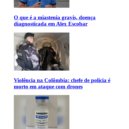
O que é a miastenia gravis, doença
diagnosticada em Alex Escobar
Violência na Colômbia: chefe de polícia é
morto em ataque com drones