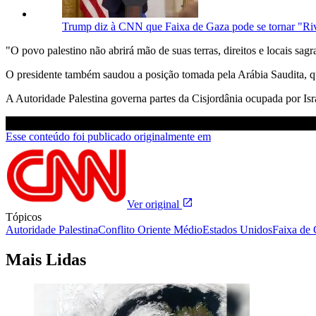
Trump diz à CNN que Faixa de Gaza pode se tornar "Ri
"O povo palestino não abrirá mão de suas terras, direitos e locais sagr
O presidente também saudou a posição tomada pela Arábia Saudita, qu
A Autoridade Palestina governa partes da Cisjordânia ocupada por Isr
Esse conteúdo foi publicado originalmente em
Ver original
Tópicos
Autoridade Palestina
Conflito Oriente Médio
Estados Unidos
Faixa de
Mais Lidas