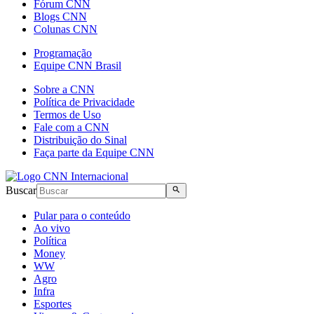
Fórum CNN
Blogs CNN
Colunas CNN
Programação
Equipe CNN Brasil
Sobre a CNN
Política de Privacidade
Termos de Uso
Fale com a CNN
Distribuição do Sinal
Faça parte da Equipe CNN
Buscar
Pular para o conteúdo
Ao vivo
Política
Money
WW
Agro
Infra
Esportes