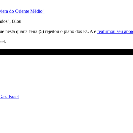
viera do Oriente Médio"
ados", falou.
e nesta quarta-feira (5) rejeitou o plano dos EUA e
reafirmou seu apoi
ael.
 Gaza
Israel