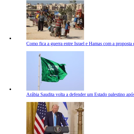
Como fica a guerra entre Israel e Hamas com a proposta
Arábia Saudita volta a defender um Estado palestino apó