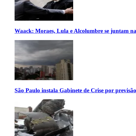
Waack: Moraes, Lula e Alcolumbre se juntam na
São Paulo instala Gabinete de Crise por previsã