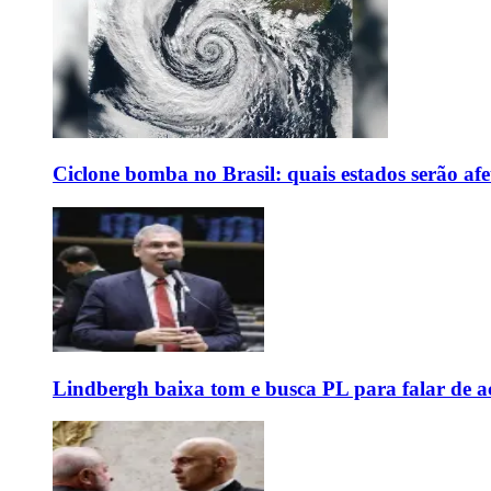
Ciclone bomba no Brasil: quais estados serão af
Lindbergh baixa tom e busca PL para falar de ac