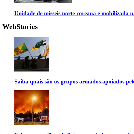
Unidade de mísseis norte-coreana é mobilizada n
WebStories
Saiba quais são os grupos armados apoiados pel