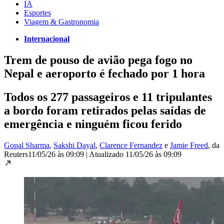
IA
Esportes
Viagem & Gastronomia
Internacional
Trem de pouso de avião pega fogo no
Nepal e aeroporto é fechado por 1 hora
Todos os 277 passageiros e 11 tripulantes
a bordo foram retirados pelas saídas de
emergência e ninguém ficou ferido
Gopal Sharma
,
Sakshi Dayal
,
Clarence Fernandez
e
Jamie Freed
, da
Reuters
11/05/26 às 09:09
|
Atualizado
11/05/26 às 09:09