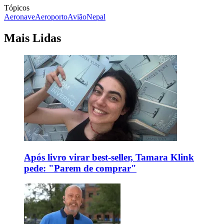
Tópicos
Aeronave
Aeroporto
Avião
Nepal
Mais Lidas
Após livro virar best-seller, Tamara Klink
pede: "Parem de comprar"