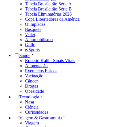
Tabela Brasileirão Série A
Tabela Brasileirão Série B
Tabela Eliminatórias 2026
Copa Libertadores da América
Olimpíadas
Basquete
Vôlei
Automobilismo
Golfe
e-Sports
Saúde
Roberto Kalil - Sinais Vitais
Alimentação
Exercícios Físicos
Vacinação
Câncer
Drogas
Obesidade
Tecnologia
Nasa
Ciência
Curiosidades
Viagem & Gastronomia
Viagem