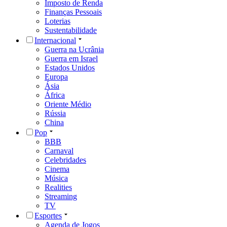
Imposto de Renda
Finanças Pessoais
Loterias
Sustentabilidade
Internacional
Guerra na Ucrânia
Guerra em Israel
Estados Unidos
Europa
Ásia
África
Oriente Médio
Rússia
China
Pop
BBB
Carnaval
Celebridades
Cinema
Música
Realities
Streaming
TV
Esportes
Agenda de Jogos