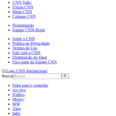
CNN Talks
Fórum CNN
Blogs CNN
Colunas CNN
Programação
Equipe CNN Brasil
Sobre a CNN
Política de Privacidade
Termos de Uso
Fale com a CNN
Distribuição do Sinal
Faça parte da Equipe CNN
Buscar
Pular para o conteúdo
Ao vivo
Política
Money
WW
Agro
Infra