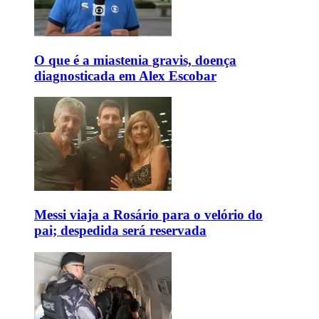
O que é a miastenia gravis, doença
diagnosticada em Alex Escobar
Messi viaja a Rosário para o velório do
pai; despedida será reservada