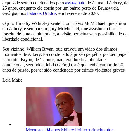
depois de serem condenados pelo
assassinato
de Ahmaud Arbery, de
25 anos, enquanto ele corria por um bairro perto de Brunswick,
Geórgia, nos
Estados Unidos
, em fevereiro de 2020.
O juiz Timothy Walmsley sentenciou Travis McMichael, que atirou
em Arbery, e seu pai Gregory McMichael, que assistiu ao tiro na
traseira de uma caminhonete, à prisão perpétua sem possibilidade de
liberdade condicional.
Seu vizinho, William Bryan, que gravou um vídeo dos últimos
momentos de Arbery, foi condenado à prisão perpétua por seu papel
na morte. Bryan, de 52 anos, não terá direito à liberdade
condicional, segundo a lei da Geórgia, até que tenha cumprido 30
anos de prisão, por ter sido condenado por crimes violentos graves.
Leia Mais:
Morre aos 94 anos Sidney Poitier, primeiro ator