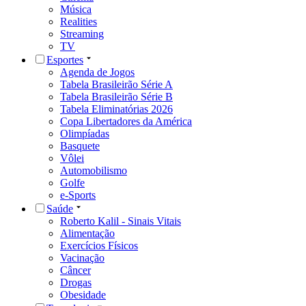
Música
Realities
Streaming
TV
Esportes
Agenda de Jogos
Tabela Brasileirão Série A
Tabela Brasileirão Série B
Tabela Eliminatórias 2026
Copa Libertadores da América
Olimpíadas
Basquete
Vôlei
Automobilismo
Golfe
e-Sports
Saúde
Roberto Kalil - Sinais Vitais
Alimentação
Exercícios Físicos
Vacinação
Câncer
Drogas
Obesidade