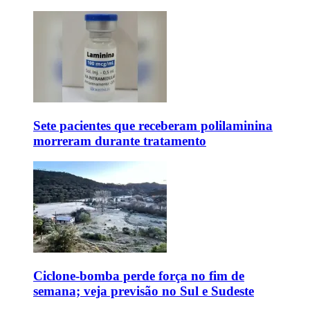
Sete pacientes que receberam polilaminina
morreram durante tratamento
Ciclone-bomba perde força no fim de
semana; veja previsão no Sul e Sudeste