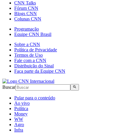
CNN Talks
Fórum CNN
Blogs CNN
Colunas CNN
Programação
Equipe CNN Brasil
Sobre a CNN
Política de Privacidade
Termos de Uso
Fale com a CNN
Distribuição do Sinal
Faça parte da Equipe CNN
Buscar
Pular para o conteúdo
Ao vivo
Política
Money
WW
Agro
Infra