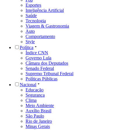
Esportes
Inteligência Artificial
Saúde
Tecnologia
Viagem & Gastronomia
Auto
Comportamento
Style
Política
Índice CNN
Governo Lula
Câmara dos Deputados
Senado Federal
Supremo Tribunal Federal
Políticas Públicas
Nacional
Educação
Segurança
Clima
Meio Ambiente
Auxílio Brasil
São Paulo
Rio de Janeiro
Minas Gerais