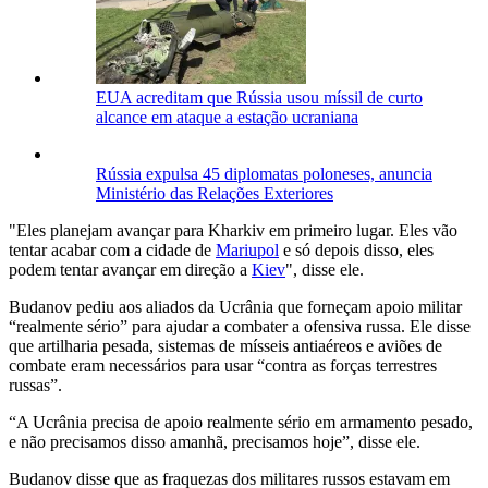
EUA acreditam que Rússia usou míssil de curto
alcance em ataque a estação ucraniana
Rússia expulsa 45 diplomatas poloneses, anuncia
Ministério das Relações Exteriores
"Eles planejam avançar para Kharkiv em primeiro lugar. Eles vão
tentar acabar com a cidade de
Mariupol
e só depois disso, eles
podem tentar avançar em direção a
Kiev
", disse ele.
Budanov pediu aos aliados da Ucrânia que forneçam apoio militar
“realmente sério” para ajudar a combater a ofensiva russa. Ele disse
que artilharia pesada, sistemas de mísseis antiaéreos e aviões de
combate eram necessários para usar “contra as forças terrestres
russas”.
“A Ucrânia precisa de apoio realmente sério em armamento pesado,
e não precisamos disso amanhã, precisamos hoje”, disse ele.
Budanov disse que as fraquezas dos militares russos estavam em