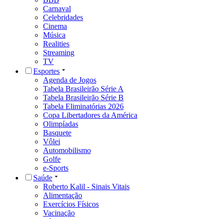
Carnaval
Celebridades
Cinema
Música
Realities
Streaming
TV
Esportes
Agenda de Jogos
Tabela Brasileirão Série A
Tabela Brasileirão Série B
Tabela Eliminatórias 2026
Copa Libertadores da América
Olimpíadas
Basquete
Vôlei
Automobilismo
Golfe
e-Sports
Saúde
Roberto Kalil - Sinais Vitais
Alimentação
Exercícios Físicos
Vacinação