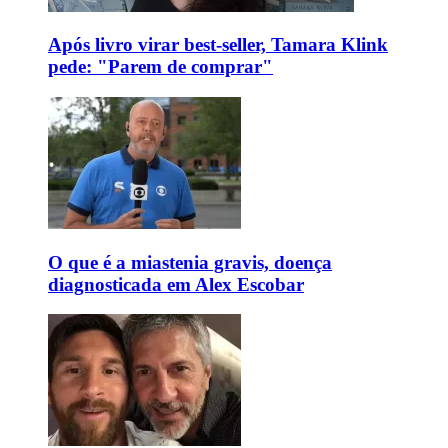
Após livro virar best-seller, Tamara Klink
pede: "Parem de comprar"
O que é a miastenia gravis, doença
diagnosticada em Alex Escobar