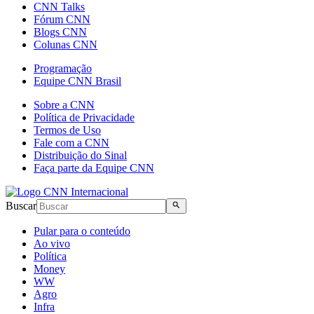
CNN Talks
Fórum CNN
Blogs CNN
Colunas CNN
Programação
Equipe CNN Brasil
Sobre a CNN
Política de Privacidade
Termos de Uso
Fale com a CNN
Distribuição do Sinal
Faça parte da Equipe CNN
Buscar
Pular para o conteúdo
Ao vivo
Política
Money
WW
Agro
Infra