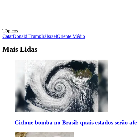
Tópicos
Catar
Donald Trump
Irã
Israel
Oriente Médio
Mais Lidas
Ciclone bomba no Brasil: quais estados serão af