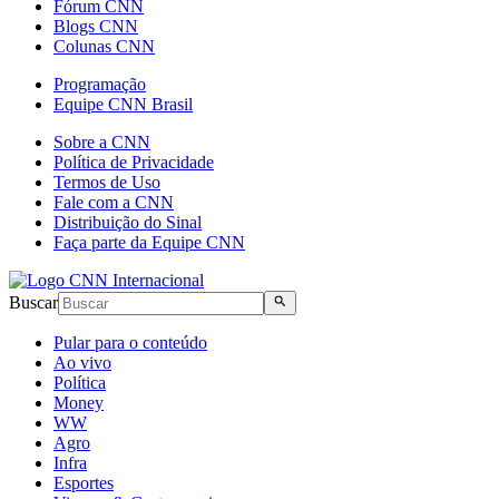
Fórum CNN
Blogs CNN
Colunas CNN
Programação
Equipe CNN Brasil
Sobre a CNN
Política de Privacidade
Termos de Uso
Fale com a CNN
Distribuição do Sinal
Faça parte da Equipe CNN
Buscar
Pular para o conteúdo
Ao vivo
Política
Money
WW
Agro
Infra
Esportes