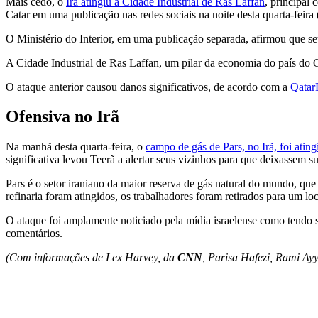
Mais cedo, o
Irã atingiu a Cidade Industrial de Ras Laffan
, principal
Catar em uma publicação nas redes sociais na noite desta quarta-feira (
O Ministério do Interior, em uma publicação separada, afirmou que se
A Cidade Industrial de Ras Laffan, um pilar da economia do país do Go
O ataque anterior causou danos significativos, de acordo com a
Qatar
Ofensiva no Irã
Na manhã desta quarta-feira, o
campo de gás de Pars, no Irã, foi ating
significativa levou Teerã a alertar seus vizinhos para que deixassem su
Pars é o setor iraniano da maior reserva de gás natural do mundo, que
refinaria foram atingidos, os trabalhadores foram retirados para um l
O ataque foi amplamente noticiado pela mídia israelense como tendo 
comentários.
(Com informações de Lex Harvey, da
CNN
,
Parisa Hafezi
,
Rami Ay