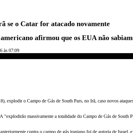
ã se o Catar for atacado novamente
e americano afirmou que os EUA não sabiam 
6 às 07:09
do novamente | CNN NOVO DIA
), explodir o Campo de Gás de South Pars, no Irã, caso novos ataques
A "explodirão massivamente a totalidade do Campo de Gás de South Pa
anteriormente contra o campo de gás iraniano foi de autoria de Israel,