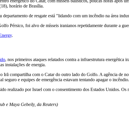
 centro energético do Catar, com mísseis balísticos, poucas horas após 
18), horário de Brasília.
u departamento de resgate está "lidando com um incêndio na área indus
lfo Pérsico, foi alvo de mísseis iranianos repetidamente durante a guer
Energy
.
ido
, nos primeiros ataques relatados contra a infraestrutura energética
as instalações de energia.
 o Irã compartilha com o Catar do outro lado do Golfo. A agência de no
ocal seguro e equipes de emergência estavam tentando apagar o incêndio
sido realizado por Israel com o consentimento dos Estados Unidos. Os 
yub
e
Maya Gebeily
, da Reuters)