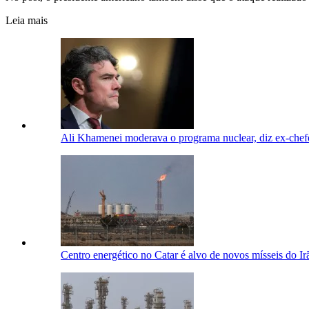
Leia mais
Ali Khamenei moderava o programa nuclear, diz ex-chefe
Centro energético no Catar é alvo de novos mísseis do Ir