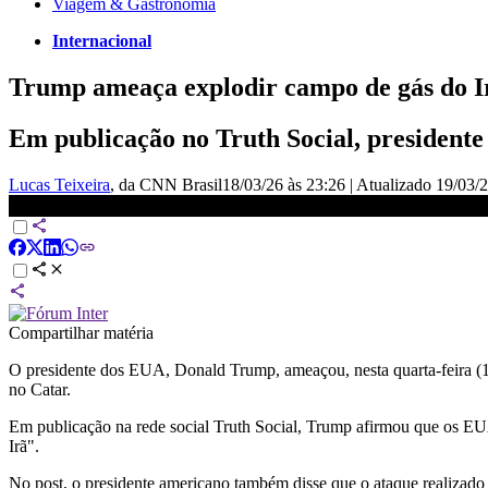
Viagem & Gastronomia
Internacional
Trump ameaça explodir campo de gás do Ir
Em publicação no Truth Social, president
Lucas Teixeira
, da CNN Brasil
18/03/26 às 23:26
|
Atualizado
19/03/2
Trump ameaça explodir campo de gás do Irã se o Catar for ataca
Compartilhar matéria
O presidente dos EUA, Donald Trump, ameaçou, nesta quarta-feira (18
no Catar.
Em publicação na rede social Truth Social, Trump afirmou que os EU
Irã".
No post, o presidente americano também disse que o ataque realizado 