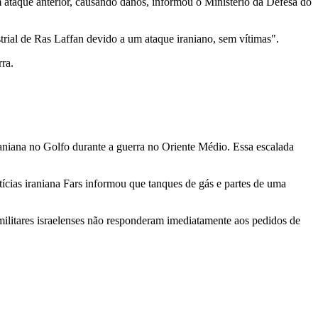
um ataque anterior, causando danos, informou o Ministério da Defesa do
trial de Ras Laffan devido a um ataque iraniano, sem vítimas".
ra.
 iraniana no Golfo durante a guerra no Oriente Médio. Essa escalada
tícias iraniana Fars informou que tanques de gás e partes de uma
.
militares israelenses não responderam imediatamente aos pedidos de