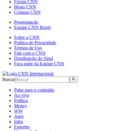
Fórum CNN
Blogs CNN
Colunas CNN
Programação
Equipe CNN Brasil
Sobre a CNN
Política de Privacidade
Termos de Uso
Fale com a CNN
Distribuição do Sinal
Faça parte da Equipe CNN
Buscar
Pular para o conteúdo
Ao vivo
Política
Money
WW
Agro
Infra
Esportes