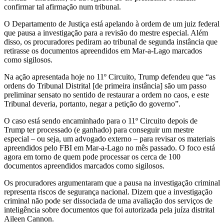
confirmar tal afirmação num tribunal.
O Departamento de Justiça está apelando à ordem de um juiz federal
que pausa a investigação para a revisão do mestre especial. Além
disso, os procuradores pediram ao tribunal de segunda instância que
retirasse os documentos apreendidos em Mar-a-Lago marcados
como sigilosos.
Na ação apresentada hoje no 11º Circuito, Trump defendeu que “as
ordens do Tribunal Distrital [de primeira instância] são um passo
preliminar sensato no sentido de restaurar a ordem no caos, e este
Tribunal deveria, portanto, negar a petição do governo”.
O caso está sendo encaminhado para o 11º Circuito depois de
Trump ter processado (e ganhado) para conseguir um mestre
especial – ou seja, um advogado externo – para revisar os materiais
apreendidos pelo FBI em Mar-a-Lago no mês passado. O foco está
agora em torno de quem pode processar os cerca de 100
documentos apreendidos marcados como sigilosos.
Os procuradores argumentaram que a pausa na investigação criminal
representa riscos de segurança nacional. Dizem que a investigação
criminal não pode ser dissociada de uma avaliação dos serviços de
inteligência sobre documentos que foi autorizada pela juíza distrital
Aileen Cannon.