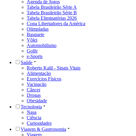
Agenda de Jogos
Tabela Brasileirão Série A
Tabela Brasileirão Série B
Tabela Eliminatórias 2026
Copa Libertadores da América
Olimpíadas
Basquete
Vôlei
Automobilismo
Golfe
e-Sports
Saúde
Roberto Kalil - Sinais Vitais
Alimentação
Exercícios Físicos
Vacinação
Câncer
Drogas
Obesidade
Tecnologia
Nasa
Ciência
Curiosidades
Viagem & Gastronomia
Viagem