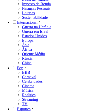
Imposto de Renda
Finanças Pessoais
Loterias
Sustentabilidade
Internacional
Guerra na Ucrânia
Guerra em Israel
Estados Unidos
Europa
Ásia
África
Oriente Médio
Rússia
China
Pop
BBB
Carnaval
Celebridades
Cinema
Música
Realities
Streaming
TV
Esportes