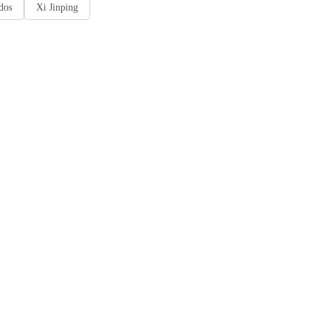
dos
Xi Jinping