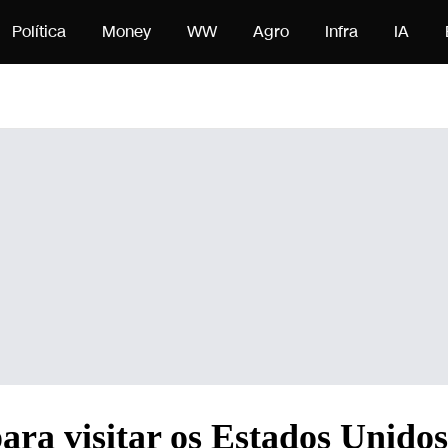
nteúdo
Política
Money
WW
Agro
Infra
IA
ara visitar os Estados Unido