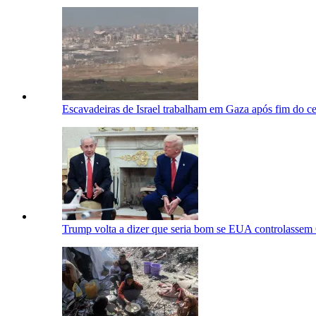
Escavadeiras de Israel trabalham em Gaza após fim do c
Trump volta a dizer que seria bom se EUA controlassem