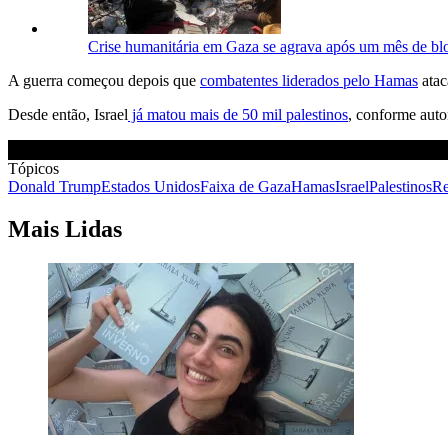
Crise humanitária em Gaza se agrava após um mês de blo
A guerra começou depois que
combatentes liderados pelo Hamas
atac
Desde então, Israel
já matou mais de 50 mil palestinos
, conforme auto
Tópicos
Donald Trump
Estados Unidos
Faixa de Gaza
Hamas
Israel
Palestinos
Re
Mais Lidas