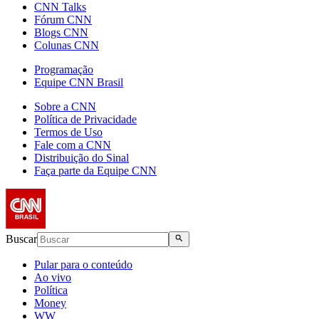
CNN Talks
Fórum CNN
Blogs CNN
Colunas CNN
Programação
Equipe CNN Brasil
Sobre a CNN
Política de Privacidade
Termos de Uso
Fale com a CNN
Distribuição do Sinal
Faça parte da Equipe CNN
Buscar
Pular para o conteúdo
Ao vivo
Política
Money
WW