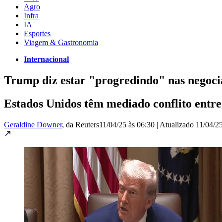
Agro
Infra
IA
Esportes
Viagem & Gastronomia
Internacional
Trump diz estar "progredindo" nas negoci
Estados Unidos têm mediado conflito entre
Geraldine Downer
, da Reuters
11/04/25 às 06:30
|
Atualizado
11/04/25