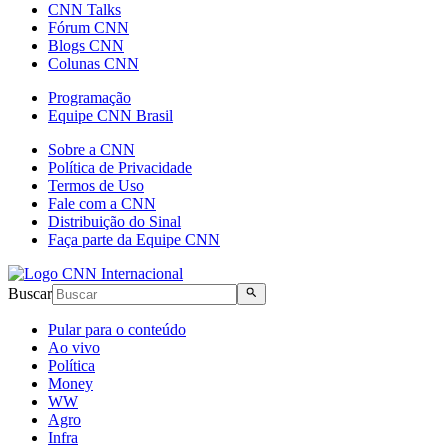
CNN Talks
Fórum CNN
Blogs CNN
Colunas CNN
Programação
Equipe CNN Brasil
Sobre a CNN
Política de Privacidade
Termos de Uso
Fale com a CNN
Distribuição do Sinal
Faça parte da Equipe CNN
Buscar
Pular para o conteúdo
Ao vivo
Política
Money
WW
Agro
Infra