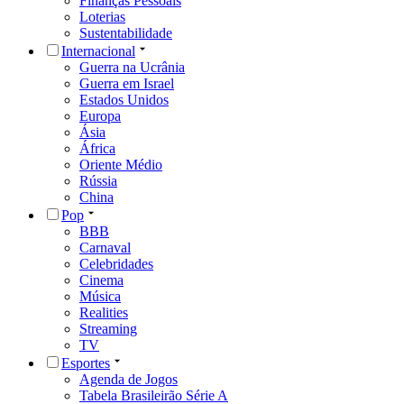
Finanças Pessoais
Loterias
Sustentabilidade
Internacional
Guerra na Ucrânia
Guerra em Israel
Estados Unidos
Europa
Ásia
África
Oriente Médio
Rússia
China
Pop
BBB
Carnaval
Celebridades
Cinema
Música
Realities
Streaming
TV
Esportes
Agenda de Jogos
Tabela Brasileirão Série A