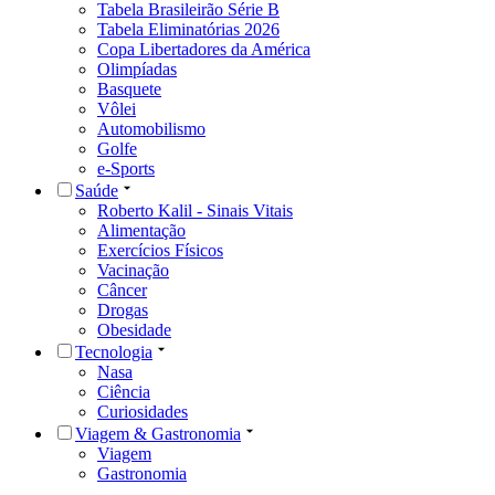
Tabela Brasileirão Série B
Tabela Eliminatórias 2026
Copa Libertadores da América
Olimpíadas
Basquete
Vôlei
Automobilismo
Golfe
e-Sports
Saúde
Roberto Kalil - Sinais Vitais
Alimentação
Exercícios Físicos
Vacinação
Câncer
Drogas
Obesidade
Tecnologia
Nasa
Ciência
Curiosidades
Viagem & Gastronomia
Viagem
Gastronomia