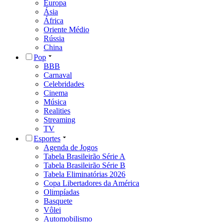
Europa
Ásia
África
Oriente Médio
Rússia
China
Pop
BBB
Carnaval
Celebridades
Cinema
Música
Realities
Streaming
TV
Esportes
Agenda de Jogos
Tabela Brasileirão Série A
Tabela Brasileirão Série B
Tabela Eliminatórias 2026
Copa Libertadores da América
Olimpíadas
Basquete
Vôlei
Automobilismo