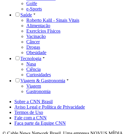
Golfe
e-Sports
Saúde
Roberto Kalil - Sinais Vitais
Alimentação
Exercícios Físicos
Vacinação
Câncer
Drogas
Obesidade
Tecnologia
Nasa
Ciência
Curiosidades
Viagem & Gastronomia
Viagem
Gastronomia
Sobre a CNN Brasil
Aviso Legal e Política de Privacidade
Termos de Uso
Fale com a CNN
Faça parte da Equipe CNN
© Cable News Network Brasil. Uma empresa NOVUS MÍDIA.