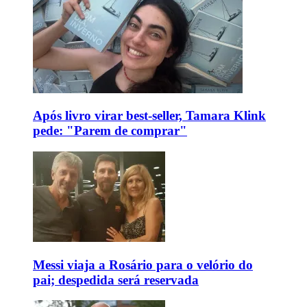
Após livro virar best-seller, Tamara Klink
pede: "Parem de comprar"
Messi viaja a Rosário para o velório do
pai; despedida será reservada