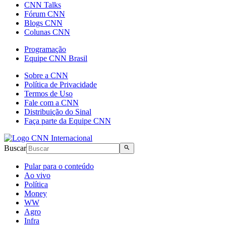
CNN Talks
Fórum CNN
Blogs CNN
Colunas CNN
Programação
Equipe CNN Brasil
Sobre a CNN
Política de Privacidade
Termos de Uso
Fale com a CNN
Distribuição do Sinal
Faça parte da Equipe CNN
Buscar
Pular para o conteúdo
Ao vivo
Política
Money
WW
Agro
Infra