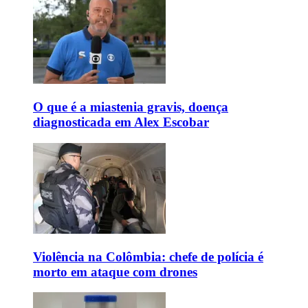
O que é a miastenia gravis, doença
diagnosticada em Alex Escobar
Violência na Colômbia: chefe de polícia é
morto em ataque com drones