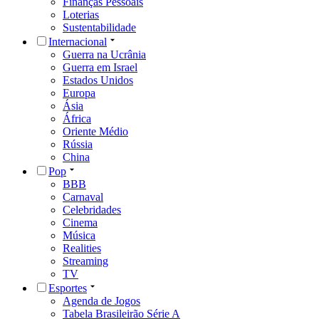
Finanças Pessoais
Loterias
Sustentabilidade
Internacional
Guerra na Ucrânia
Guerra em Israel
Estados Unidos
Europa
Ásia
África
Oriente Médio
Rússia
China
Pop
BBB
Carnaval
Celebridades
Cinema
Música
Realities
Streaming
TV
Esportes
Agenda de Jogos
Tabela Brasileirão Série A