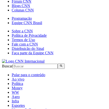
Fórum CNN
Blogs CNN
Colunas CNN
Programação
Equipe CNN Brasil
Sobre a CNN
Política de Privacidade
Termos de Uso
Fale com a CNN
Distribuição do Sinal
Faça parte da Equipe CNN
Buscar
Pular para o conteúdo
Ao vivo
Política
Money
WW
Agro
Infra
Esportes