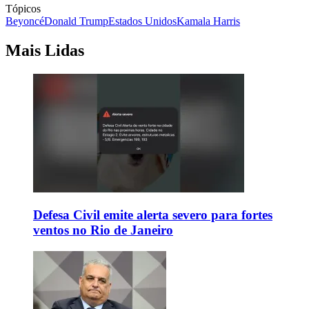
Tópicos
Beyoncé
Donald Trump
Estados Unidos
Kamala Harris
Mais Lidas
Defesa Civil emite alerta severo para fortes
ventos no Rio de Janeiro