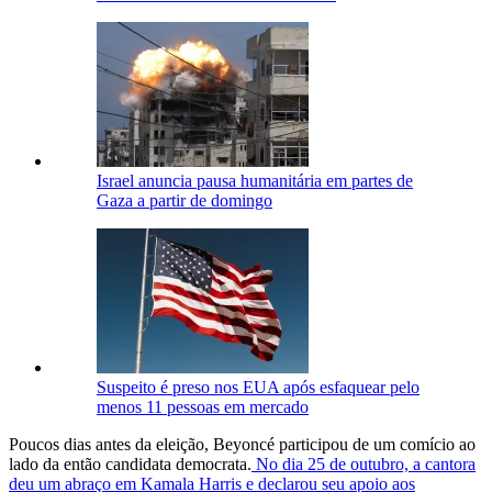
Israel anuncia pausa humanitária em partes de
Gaza a partir de domingo
Suspeito é preso nos EUA após esfaquear pelo
menos 11 pessoas em mercado
Poucos dias antes da eleição, Beyoncé participou de um comício ao
lado da então candidata democrata.
No dia 25 de outubro, a cantora
deu um abraço em Kamala Harris e declarou seu apoio aos