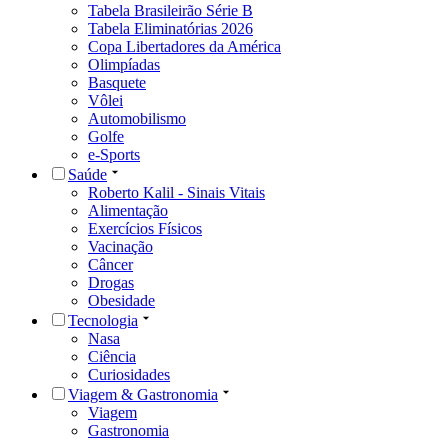
Tabela Brasileirão Série B
Tabela Eliminatórias 2026
Copa Libertadores da América
Olimpíadas
Basquete
Vôlei
Automobilismo
Golfe
e-Sports
Saúde
Roberto Kalil - Sinais Vitais
Alimentação
Exercícios Físicos
Vacinação
Câncer
Drogas
Obesidade
Tecnologia
Nasa
Ciência
Curiosidades
Viagem & Gastronomia
Viagem
Gastronomia