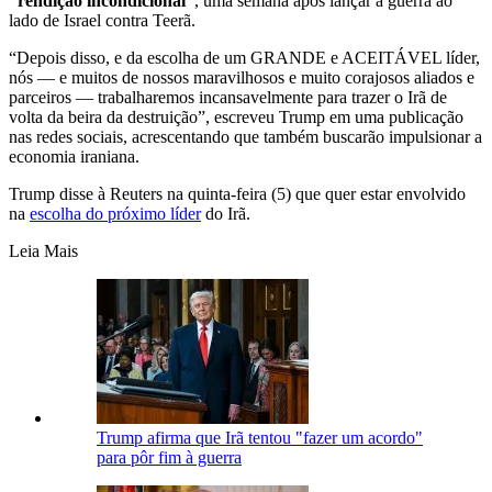
“rendição incondicional”
, uma semana após lançar a guerra ao
lado de Israel contra Teerã.
“Depois disso, e da escolha de um GRANDE e ACEITÁVEL líder,
nós — e muitos de nossos maravilhosos e muito corajosos aliados e
parceiros — trabalharemos incansavelmente para trazer o Irã de
volta da beira da destruição”, escreveu Trump em uma publicação
nas redes sociais, acrescentando que também buscarão impulsionar a
economia iraniana.
Trump disse à Reuters na quinta-feira (5) que quer estar envolvido
na
escolha do próximo líder
do Irã.
Leia Mais
Trump afirma que Irã tentou "fazer um acordo"
para pôr fim à guerra