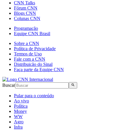
CNN Talks
Fórum CNN
Blogs CNN
Colunas CNN
Programação
Equipe CNN Brasil
Sobre a CNN
Política de Privacidade
Termos de Uso
Fale com a CNN
Distribuição do Sinal
Faça parte da Equipe CNN
Buscar
Pular para o conteúdo
Ao vivo
Política
Money
WW
Agro
Infra