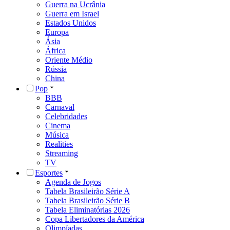
Guerra na Ucrânia
Guerra em Israel
Estados Unidos
Europa
Ásia
África
Oriente Médio
Rússia
China
Pop
BBB
Carnaval
Celebridades
Cinema
Música
Realities
Streaming
TV
Esportes
Agenda de Jogos
Tabela Brasileirão Série A
Tabela Brasileirão Série B
Tabela Eliminatórias 2026
Copa Libertadores da América
Olimpíadas