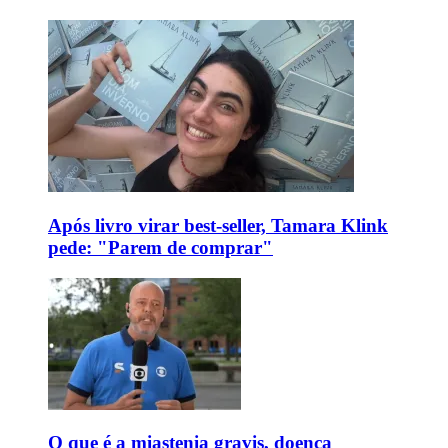
Após livro virar best-seller, Tamara Klink
pede: "Parem de comprar"
O que é a miastenia gravis, doença