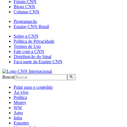
Fórum CNN
Blogs CNN
Colunas CNN
Programação
Equipe CNN Brasil
Sobre a CNN
Política de Privacidade
Termos de Uso
Fale com a CNN
Distribuição do Sinal
Faça parte da Equipe CNN
Buscar
Pular para o conteúdo
Ao vivo
Política
Money
WW
Agro
Infra
Esportes