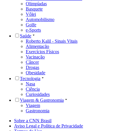
Olimpíadas
Basquete
Vôlei
Automobilismo
Golfe
e-Sports
Saúde
Roberto Kalil - Sinais Vitais
Alimentação
Exercícios Físicos
Vacinação
Câncer
Drogas
Obesidade
Tecnologia
Nasa
Ciência
Curiosidades
Viagem & Gastronomia
Viagem
Gastronomia
Sobre a CNN Brasil
Aviso Legal e Política de Privacidade