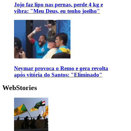
Jojo faz lipo nas pernas, perde 4 kg e
vibra: "Meu Deus, eu tenho joelho"
Neymar provoca o Remo e gera revolta
após vitória do Santos: "Eliminado"
WebStories