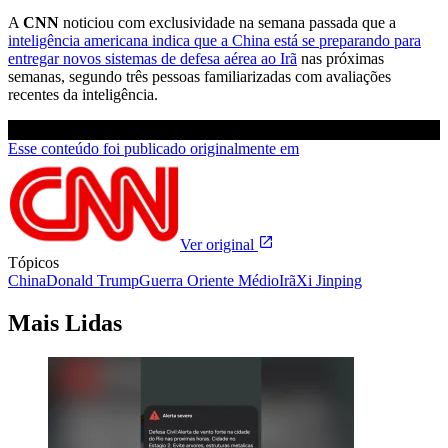
A
CNN
noticiou com exclusividade na semana passada que a
inteligência americana indica que a China está se preparando para
entregar novos sistemas de defesa aérea ao Irã
nas próximas
semanas, segundo três pessoas familiarizadas com avaliações
recentes da inteligência.
Esse conteúdo foi publicado originalmente em
Ver original
Tópicos
China
Donald Trump
Guerra Oriente Médio
Irã
Xi Jinping
Mais Lidas