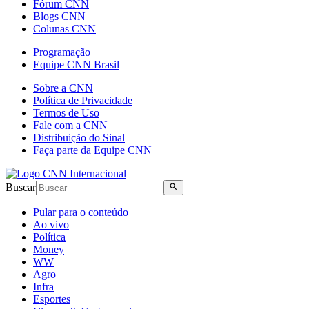
Fórum CNN
Blogs CNN
Colunas CNN
Programação
Equipe CNN Brasil
Sobre a CNN
Política de Privacidade
Termos de Uso
Fale com a CNN
Distribuição do Sinal
Faça parte da Equipe CNN
Buscar
Pular para o conteúdo
Ao vivo
Política
Money
WW
Agro
Infra
Esportes