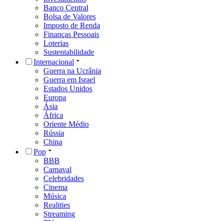
Banco Central
Bolsa de Valores
Imposto de Renda
Finanças Pessoais
Loterias
Sustentabilidade
Internacional
Guerra na Ucrânia
Guerra em Israel
Estados Unidos
Europa
Ásia
África
Oriente Médio
Rússia
China
Pop
BBB
Carnaval
Celebridades
Cinema
Música
Realities
Streaming