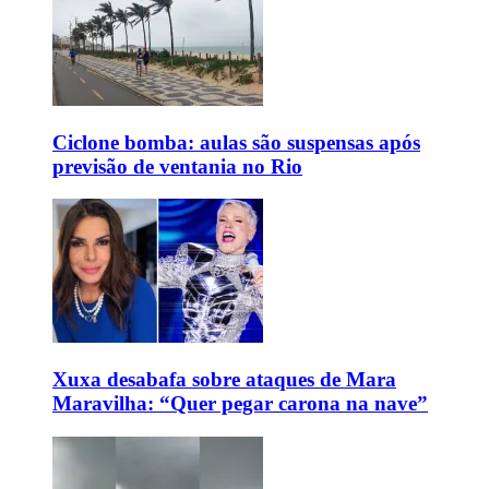
Ciclone bomba: aulas são suspensas após
previsão de ventania no Rio
Xuxa desabafa sobre ataques de Mara
Maravilha: “Quer pegar carona na nave”