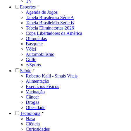
TV
Esportes
Agenda de Jogos
Tabela Brasileirão Série A
Tabela Brasileirão Série B
Tabela Eliminatórias 2026
Copa Libertadores da América
Olimpíadas
Basquete
Vôlei
Automobilismo
Golfe
e-Sports
Saúde
Roberto Kalil - Sinais Vitais
Alimentação
Exercícios Físicos
Vacinação
Câncer
Drogas
Obesidade
Tecnologia
Nasa
Ciência
Curiosidades