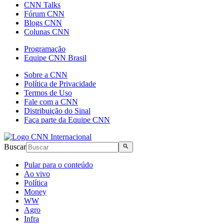
CNN Talks
Fórum CNN
Blogs CNN
Colunas CNN
Programação
Equipe CNN Brasil
Sobre a CNN
Política de Privacidade
Termos de Uso
Fale com a CNN
Distribuição do Sinal
Faça parte da Equipe CNN
Buscar
Pular para o conteúdo
Ao vivo
Política
Money
WW
Agro
Infra