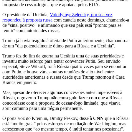
proposta de cessar-fogo – que é apoiada pelos EUA.
O presidente da Ucrânia,
Volodymyr Zelensky, por sua vez,
respondeu à proposta russa
com cautela neste domingo, chamando-a
de "sinal positivo" e afirmando que seu país está "pronto para se
reunir" com autoridades russas.
Trump já havia reagido à oferta de Putin anteriormente, chamando-a
de um "dia potencialmente ótimo para a Rússia e a Ucrânia".
Trump fez do fim da guerra na Ucrânia uma de suas prioridades e
investiu muito esforço para tentar convencer Putin. Seu enviado
especial, Steve Witkoff, foi à Rússia quatro vezes para se encontrar
com Putin, e houve várias outras reuniões de alto nível entre
autoridades americanas e russas desde que Trump retornou à Casa
Branca em janeiro.
Mas, apesar de oferecer algumas concessões antes impensáveis ​​à
Rússia, o governo Trump não conseguiu fazer com que a Rússia
concordasse com a proposta de cessar-fogo limitada, que visava
abrir caminho para uma trégua permanente.
O porta-voz do Kremlin, Dmitry Peskov, disse à
CNN
que a Rússia
está “muito grata” pelos esforços de mediação de Washington, mas
acrescentou que “ao mesmo tempo, é inútil tentar nos pressionar”.