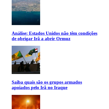
Análise: Estados Unidos não têm condições
de obrigar Irã a abrir Ormuz
Saiba quais são os grupos armados
apoiados pelo Irã no Iraque