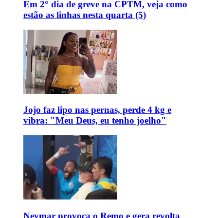
Em 2° dia de greve na CPTM, veja como
estão as linhas nesta quarta (5)
Jojo faz lipo nas pernas, perde 4 kg e
vibra: "Meu Deus, eu tenho joelho"
Neymar provoca o Remo e gera revolta