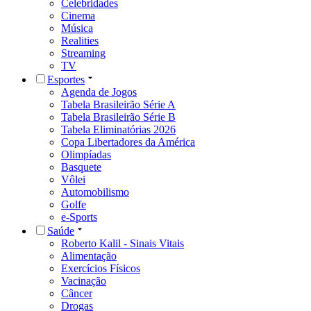
Celebridades
Cinema
Música
Realities
Streaming
TV
Esportes
Agenda de Jogos
Tabela Brasileirão Série A
Tabela Brasileirão Série B
Tabela Eliminatórias 2026
Copa Libertadores da América
Olimpíadas
Basquete
Vôlei
Automobilismo
Golfe
e-Sports
Saúde
Roberto Kalil - Sinais Vitais
Alimentação
Exercícios Físicos
Vacinação
Câncer
Drogas