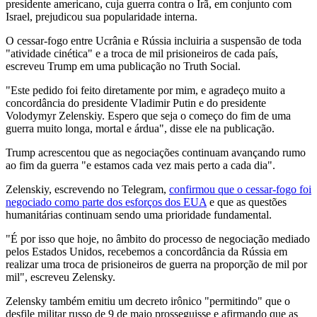
presidente americano, cuja guerra contra o Irã, em conjunto com
Israel, prejudicou sua popularidade interna.
O cessar-fogo entre Ucrânia e Rússia incluiria a suspensão de toda
"atividade cinética" e a troca de mil prisioneiros de cada país,
escreveu Trump em uma publicação no Truth Social.
"Este pedido foi feito diretamente por mim, e agradeço muito a
concordância do presidente Vladimir Putin e do presidente
Volodymyr Zelenskiy. Espero que seja o começo do fim de uma
guerra muito longa, mortal e árdua", disse ele na publicação.
Trump acrescentou que as negociações continuam avançando rumo
ao fim da guerra "e estamos cada vez mais perto a cada dia".
Zelenskiy, escrevendo no Telegram,
confirmou que o cessar-fogo foi
negociado como parte dos esforços dos EUA
e que as questões
humanitárias continuam sendo uma prioridade fundamental.
"É por isso que hoje, no âmbito do processo de negociação mediado
pelos Estados Unidos, recebemos a concordância da Rússia em
realizar uma troca de prisioneiros de guerra na proporção de mil por
mil", escreveu Zelensky.
Zelensky também emitiu um decreto irônico "permitindo" que o
desfile militar russo de 9 de maio prosseguisse e afirmando que as