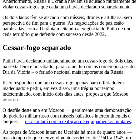
Anteriormente, Rússia e Ucrânia haviam se acusado mutuamente de
violar cessar-fogos que cada uma havia declarado separadamente.
Os dois lados têm se atacado com mísseis, drones e artilharia, sem
perspectiva de fim para a guerra. As negociações de paz estão
paralisadas, com a Ucrânia rejeitando a exigência de Putin de que
ceda território que defende com sucesso desde 2022.
Cessar-fogo separado
Putin havia declarado unilateralmente um cessar-fogo de dois dias,
na sexta-feira e no sábado, para coincidir com as comemorações do
Dia da Vitória – o feriado nacional mais importante da Rússia.
Kiev respondeu que um cessar-fogo apenas para o feriado era
inadequado e pediu, em vez disso, uma trégua por tempo
indeterminado, com início dois dias antes, proposta que Moscou
ignorou.
O desfile deste ano em Moscou — geralmente uma demonstração
do poderio militar russo com mísseis balísticos intercontinentais e
tanques —
não contará com a exibição de equipamentos militares
.
As tropas de Moscou lutam na Ucrânia há mais de quatro anos —
mais tempo do que o envolvimento soviético, de 1941 a 1945, no