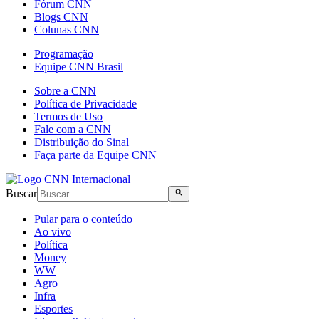
Fórum CNN
Blogs CNN
Colunas CNN
Programação
Equipe CNN Brasil
Sobre a CNN
Política de Privacidade
Termos de Uso
Fale com a CNN
Distribuição do Sinal
Faça parte da Equipe CNN
Buscar
Pular para o conteúdo
Ao vivo
Política
Money
WW
Agro
Infra
Esportes