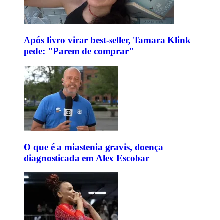
Após livro virar best-seller, Tamara Klink
pede: "Parem de comprar"
O que é a miastenia gravis, doença
diagnosticada em Alex Escobar