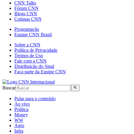
CNN Talks
Fórum CNN
Blogs CNN
Colunas CNN
Programação
Equipe CNN Brasil
Sobre a CNN
Política de Privacidade
Termos de Uso
Fale com a CNN
Distribuição do Sinal
Faça parte da Equipe CNN
Buscar
Pular para o conteúdo
Ao vivo
Política
Money
WW
Agro
Infra