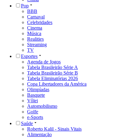
Pop
BBB
Carnaval
Celebridades
Cinema
Música
Realities
Streaming
TV
Esportes
Agenda de Jogos
Tabela Brasileirão Série A
Tabela Brasileirão Série B
Tabela Eliminatórias 2026
Copa Libertadores da América
Olimpíadas
Basquete
Vôlei
Automobilismo
Golfe
e-Sports
Saúde
Roberto Kalil - Sinais Vitais
Alimentação