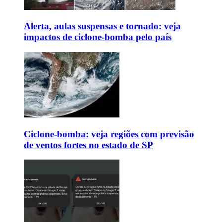
Alerta, aulas suspensas e tornado: veja
impactos de ciclone-bomba pelo país
Ciclone-bomba: veja regiões com previsão
de ventos fortes no estado de SP