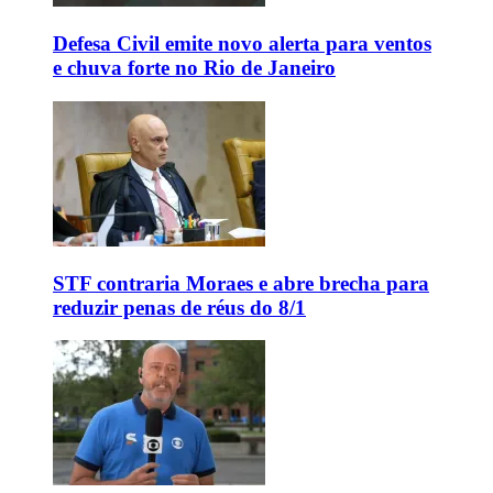
Defesa Civil emite novo alerta para ventos
e chuva forte no Rio de Janeiro
STF contraria Moraes e abre brecha para
reduzir penas de réus do 8/1