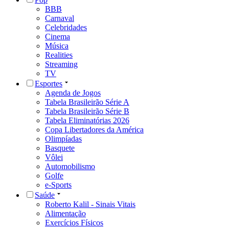
BBB
Carnaval
Celebridades
Cinema
Música
Realities
Streaming
TV
Esportes
Agenda de Jogos
Tabela Brasileirão Série A
Tabela Brasileirão Série B
Tabela Eliminatórias 2026
Copa Libertadores da América
Olimpíadas
Basquete
Vôlei
Automobilismo
Golfe
e-Sports
Saúde
Roberto Kalil - Sinais Vitais
Alimentação
Exercícios Físicos