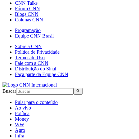
CNN Talks
Fórum CNN
Blogs CNN
Colunas CNN
Programação
Equipe CNN Brasil
Sobre a CNN
Política de Privacidade
Termos de Uso
Fale com a CNN
Distribuição do Sinal
Faça parte da Equipe CNN
Buscar
Pular para o conteúdo
Ao vivo
Política
Money
WW
Agro
Infra