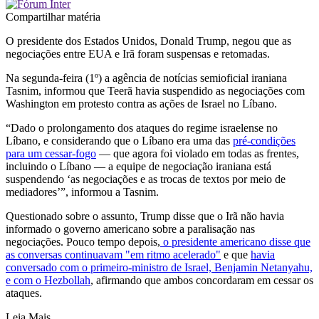
Compartilhar matéria
O presidente dos Estados Unidos, Donald Trump, negou que as
negociações entre EUA e Irã foram suspensas e retomadas.
Na segunda-feira (1º) a agência de notícias semioficial iraniana
Tasnim, informou que Teerã havia suspendido as negociações com
Washington em protesto contra as ações de Israel no Líbano.
“Dado o prolongamento dos ataques do regime israelense no
Líbano, e considerando que o Líbano era uma das
pré-condições
para um cessar-fogo
— que agora foi violado em todas as frentes,
incluindo o Líbano — a equipe de negociação iraniana está
suspendendo ‘as negociações e as trocas de textos por meio de
mediadores’”, informou a Tasnim.
Questionado sobre o assunto, Trump disse que o Irã não havia
informado o governo americano sobre a paralisação nas
negociações. Pouco tempo depois,
o presidente americano disse que
as conversas continuavam "em ritmo acelerado"
e que
havia
conversado com o primeiro-ministro de Israel, Benjamin Netanyahu,
e com o Hezbollah
, afirmando que ambos concordaram em cessar os
ataques.
Leia Mais