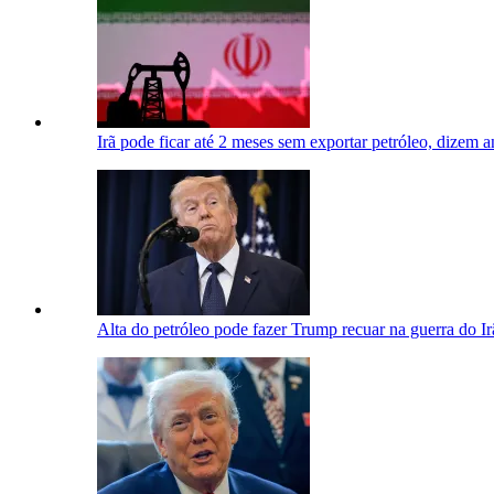
Irã pode ficar até 2 meses sem exportar petróleo, dizem an
Alta do petróleo pode fazer Trump recuar na guerra do Ir