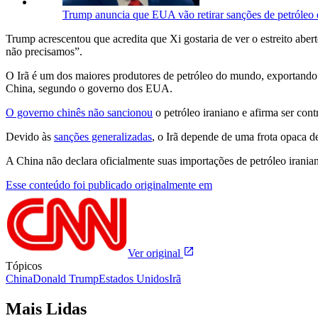
Trump anuncia que EUA vão retirar sanções de petróleo 
Trump acrescentou que acredita que Xi gostaria de ver o estreito ab
não precisamos”.
O Irã é um dos maiores produtores de petróleo do mundo, exportando
China, segundo o governo dos EUA.
O governo chinês não sancionou
o petróleo iraniano e afirma ser con
Devido às
sanções generalizadas
, o Irã depende de uma frota opaca de
A China não declara oficialmente suas importações de petróleo irani
Esse conteúdo foi publicado originalmente em
Ver original
Tópicos
China
Donald Trump
Estados Unidos
Irã
Mais Lidas