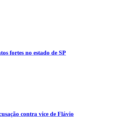
tos fortes no estado de SP
usação contra vice de Flávio