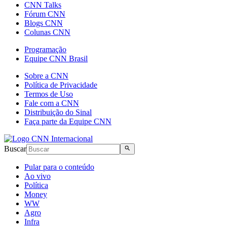
CNN Talks
Fórum CNN
Blogs CNN
Colunas CNN
Programação
Equipe CNN Brasil
Sobre a CNN
Política de Privacidade
Termos de Uso
Fale com a CNN
Distribuição do Sinal
Faça parte da Equipe CNN
Buscar
Pular para o conteúdo
Ao vivo
Política
Money
WW
Agro
Infra