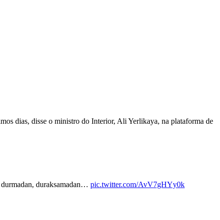
s dias, disse o ministro do Interior, Ali Yerlikaya, na plataforma de
ği ile durmadan, duraksamadan…
pic.twitter.com/AvV7gHYy0k