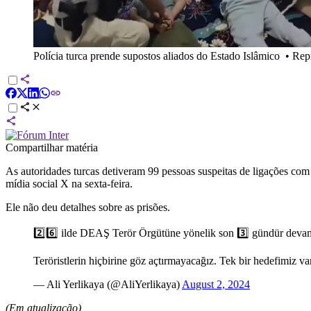
Polícia turca prende supostos aliados do Estado Islâmico
•
Rep
Compartilhar matéria
As autoridades turcas detiveram 99 pessoas suspeitas de ligações com 
mídia social X na sexta-feira.
Ele não deu detalhes sobre as prisões.
2️⃣6️⃣ ilde DEAŞ Terör Örgütüne yönelik son 3️⃣ gündür deva
Teröristlerin hiçbirine göz açtırmayacağız. Tek bir hedefimiz va
— Ali Yerlikaya (@AliYerlikaya)
August 2, 2024
(Em atualização)