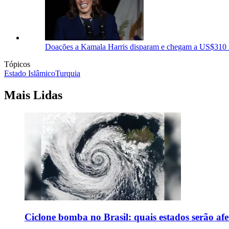
Doações a Kamala Harris disparam e chegam a US$310 
Tópicos
Estado Islâmico
Turquia
Mais Lidas
Ciclone bomba no Brasil: quais estados serão af