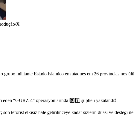
rodução/X
o grupo militante Estado Islâmico em ataques em 26 províncias nos último
m eden “GÜRZ-4” operasyonlarında 9️⃣9️⃣ şüpheli yakalandı❗
r; son terörist etkisiz hale getirilinceye kadar sizlerin duası ve deste