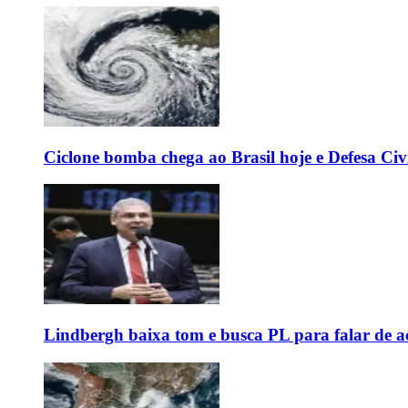
Ciclone bomba chega ao Brasil hoje e Defesa Civi
Lindbergh baixa tom e busca PL para falar de ac