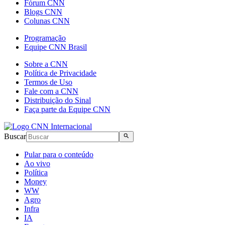
Fórum CNN
Blogs CNN
Colunas CNN
Programação
Equipe CNN Brasil
Sobre a CNN
Política de Privacidade
Termos de Uso
Fale com a CNN
Distribuição do Sinal
Faça parte da Equipe CNN
Buscar
Pular para o conteúdo
Ao vivo
Política
Money
WW
Agro
Infra
IA