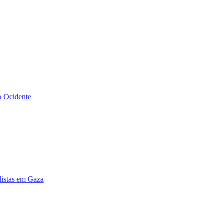
o Ocidente
alistas em Gaza