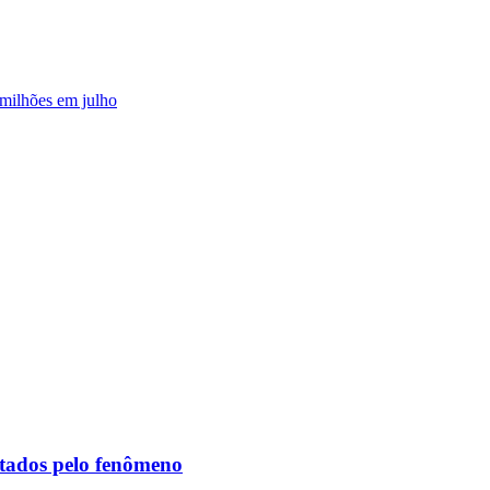
milhões em julho
etados pelo fenômeno