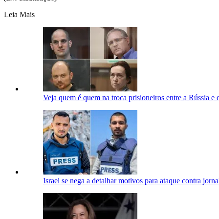
Leia Mais
Veja quem é quem na troca prisioneiros entre a Rússia e 
Israel se nega a detalhar motivos para ataque contra jorn