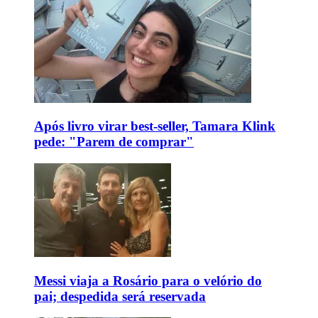
Após livro virar best-seller, Tamara Klink
pede: "Parem de comprar"
Messi viaja a Rosário para o velório do
pai; despedida será reservada