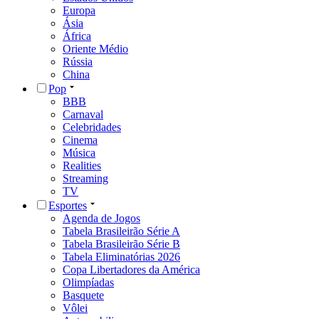
Europa
Ásia
África
Oriente Médio
Rússia
China
Pop
BBB
Carnaval
Celebridades
Cinema
Música
Realities
Streaming
TV
Esportes
Agenda de Jogos
Tabela Brasileirão Série A
Tabela Brasileirão Série B
Tabela Eliminatórias 2026
Copa Libertadores da América
Olimpíadas
Basquete
Vôlei