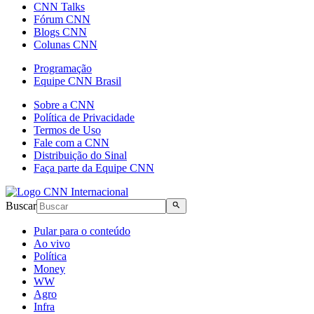
CNN Talks
Fórum CNN
Blogs CNN
Colunas CNN
Programação
Equipe CNN Brasil
Sobre a CNN
Política de Privacidade
Termos de Uso
Fale com a CNN
Distribuição do Sinal
Faça parte da Equipe CNN
Buscar
Pular para o conteúdo
Ao vivo
Política
Money
WW
Agro
Infra