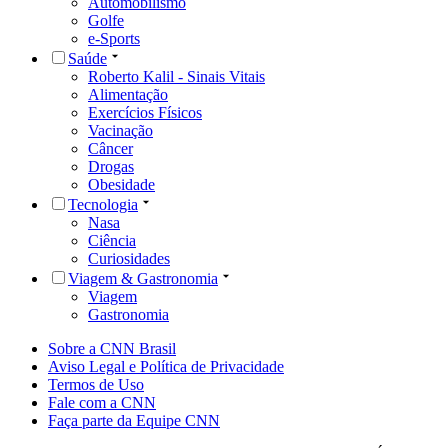
Automobilismo
Golfe
e-Sports
Saúde
Roberto Kalil - Sinais Vitais
Alimentação
Exercícios Físicos
Vacinação
Câncer
Drogas
Obesidade
Tecnologia
Nasa
Ciência
Curiosidades
Viagem & Gastronomia
Viagem
Gastronomia
Sobre a CNN Brasil
Aviso Legal e Política de Privacidade
Termos de Uso
Fale com a CNN
Faça parte da Equipe CNN