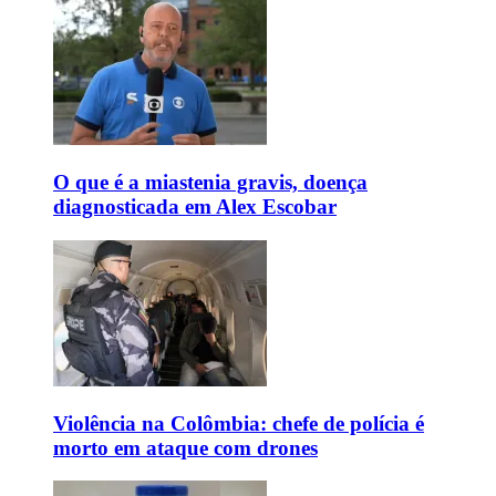
O que é a miastenia gravis, doença
diagnosticada em Alex Escobar
Violência na Colômbia: chefe de polícia é
morto em ataque com drones