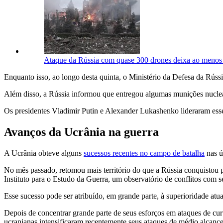
Ataque da Rússia com quase 300 drones deixa ao menos
Enquanto isso, ao longo desta quinta, o Ministério da Defesa da Rússi
Além disso, a Rússia informou que entregou algumas munições nuclear
Os presidentes Vladimir Putin e Alexander Lukashenko lideraram esses
Avanços da Ucrânia na guerra
A Ucrânia obteve alguns
sucessos recentes no campo de batalha
nas ú
No mês passado, retomou mais território do que a Rússia conquistou 
Instituto para o Estudo da Guerra, um observatório de conflitos com
Esse sucesso pode ser atribuído, em grande parte, à superioridade atu
Depois de concentrar grande parte de seus esforços em ataques de curt
ucranianas intensificaram recentemente seus ataques de médio alcance,