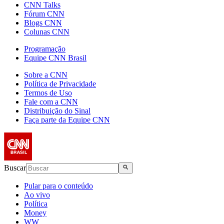
CNN Talks
Fórum CNN
Blogs CNN
Colunas CNN
Programação
Equipe CNN Brasil
Sobre a CNN
Política de Privacidade
Termos de Uso
Fale com a CNN
Distribuição do Sinal
Faça parte da Equipe CNN
Buscar
Pular para o conteúdo
Ao vivo
Política
Money
WW