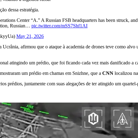
ão dessa estratégia.
erations Center “A.” A Russian FSB headquarters has been struck, and a
eration, Russian…
pic.twitter.com/mSS7Shf1AI
skyyUa)
May 21, 2026
a Ucrânia, afirmou que o ataque à academia de drones teve como alvo
onal atingindo um prédio, que foi ficando cada vez mais danificado a c
ém mostraram um prédio em chamas em Snizhne, que a
CNN
localizou n
s prédios, juntamente com suas alegações de ter atingido um quartel-