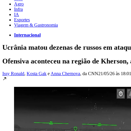
Agro
Infra
IA
Esportes
Viagem & Gastronomia
Internacional
Ucrânia matou dezenas de russos em ataque
Ofensiva aconteceu na região de Kherson, 
Issy Ronald
,
Kosta Gak
e
Anna Chernova
, da CNN
21/05/26 às 18:0