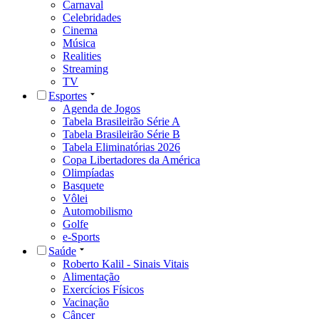
Carnaval
Celebridades
Cinema
Música
Realities
Streaming
TV
Esportes
Agenda de Jogos
Tabela Brasileirão Série A
Tabela Brasileirão Série B
Tabela Eliminatórias 2026
Copa Libertadores da América
Olimpíadas
Basquete
Vôlei
Automobilismo
Golfe
e-Sports
Saúde
Roberto Kalil - Sinais Vitais
Alimentação
Exercícios Físicos
Vacinação
Câncer