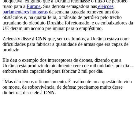
bloqueava, exigindo que a Ucrânia retomasse o fluxo de petróleo
russo para a
Europa
. Sua derrota esmagadora nas
eleições
parlamentares húngaras
da semana passada removeu um dos
obstáculos e, na quarta-feira, o trânsito de petróleo pelo trecho
ucraniano do oleoduto Druzhba foi retomado, e os embaixadores da
UE deram um acordo preliminar para o empréstimo.
Zelensky disse à
CNN
que, sem os fundos, a Ucrânia estava com
dificuldades para fabricar a quantidade de armas que era capaz de
produzir.
Ele deu o exemplo dos interceptores de drones, dizendo que a
Ucrânia está produzindo atualmente cerca de mil unidades por dia –
embora tenha capacidade para fabricar 2 mil por dia.
“Mas não temos o financiamento. É realmente uma questão de vida
ou morte, de sobrevivência, de defesa; precisamos muito desse
dinheiro”, disse ele à
CNN
.