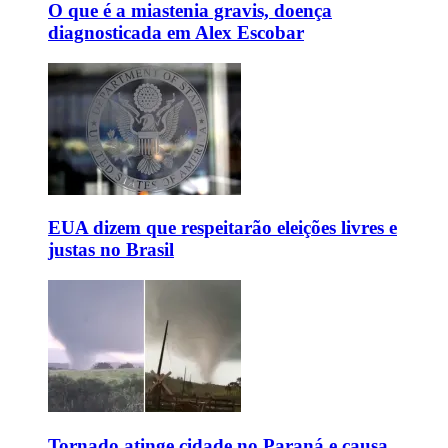
O que é a miastenia gravis, doença
diagnosticada em Alex Escobar
EUA dizem que respeitarão eleições livres e
justas no Brasil
Tornado atinge cidade no Paraná e causa