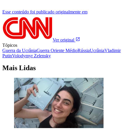
Esse conteúdo foi publicado originalmente em
Ver original
Tópicos
Guerra da Ucrânia
Guerra Oriente Médio
Rússia
Ucrânia
Vladimir
Putin
Volodymyr Zelensky
Mais Lidas