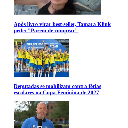
Após livro virar best-seller, Tamara Klink
pede: "Parem de comprar"
Deputadas se mobilizam contra férias
escolares na Copa Feminina de 2027