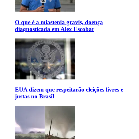
O que é a miastenia gravis, doença
diagnosticada em Alex Escobar
EUA dizem que respeitarão eleições livres e
justas no Brasil