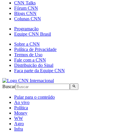
CNN Talks
Fórum CNN
Blogs CNN
Colunas CNN
Programação
Equipe CNN Brasil
Sobre a CNN
Política de Privacidade
Termos de Uso
Fale com a CNN
Distribuição do Sinal
Faça parte da Equipe CNN
Buscar
Pular para o conteúdo
Ao vivo
Política
Money
WW
Agro
Infra