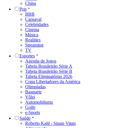
China
Pop
BBB
Carnaval
Celebridades
Cinema
Música
Realities
Streaming
TV
Esportes
Agenda de Jogos
Tabela Brasileirão Série A
Tabela Brasileirão Série B
Tabela Eliminatórias 2026
Copa Libertadores da América
Olimpíadas
Basquete
Vôlei
Automobilismo
Golfe
e-Sports
Saúde
Roberto Kalil - Sinais Vitais