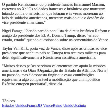
O partido Renaissance, do presidente francês Emmanuel Macron,
escreveu no X: "Os soldados franceses e britânicos que morreram
lutando contra o terrorismo, que lutaram e às vezes morreram ao
lado de soldados americanos, merecem mais do que o desdém do
vice-presidente americano."
Nigel Farage, líder do partido populista de direita britânico Reform e
amigo do presidente dos EUA, Donald Trump, disse: "errado,
errado, errado" quando questionado sobre os comentários de Vance.
Taylor Van Kirk, porta-voz de Vance, disse após as críticas ao vice-
presidente que nenhum país na Europa tem recursos militares para
deter significativamente a Rússia sem assistência americana.
"Muitos desses países serviram valentemente em apoio às missões
americanas e da Otan [Organização do Tratado do Atlântico Norte]
no passado, mas é desonesto fingir que essas contribuições
equivalem a algo comparável à mobilização que um hipotético
Exército europeu precisaria", disse ela.
Tópicos
Estados Unidos
França
JD Vance
Reino Unido
Ucrânia