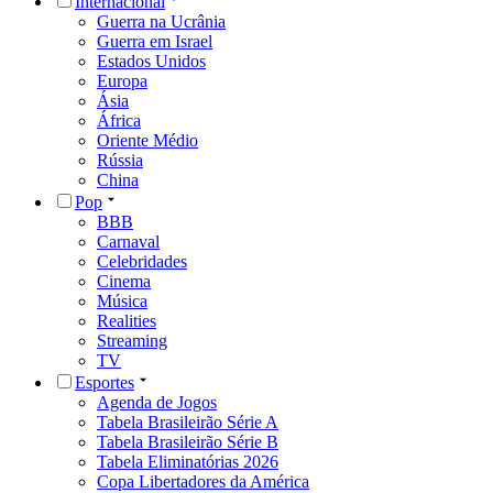
Internacional
Guerra na Ucrânia
Guerra em Israel
Estados Unidos
Europa
Ásia
África
Oriente Médio
Rússia
China
Pop
BBB
Carnaval
Celebridades
Cinema
Música
Realities
Streaming
TV
Esportes
Agenda de Jogos
Tabela Brasileirão Série A
Tabela Brasileirão Série B
Tabela Eliminatórias 2026
Copa Libertadores da América