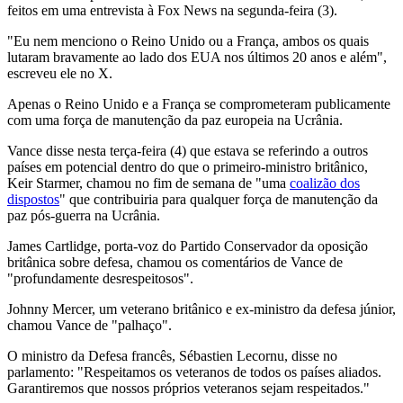
feitos em uma entrevista à Fox News na segunda-feira (3).
"Eu nem menciono o Reino Unido ou a França, ambos os quais
lutaram bravamente ao lado dos EUA nos últimos 20 anos e além",
escreveu ele no X.
Apenas o Reino Unido e a França se comprometeram publicamente
com uma força de manutenção da paz europeia na Ucrânia.
Vance disse nesta terça-feira (4) que estava se referindo a outros
países em potencial dentro do que o primeiro-ministro britânico,
Keir Starmer, chamou no fim de semana de "uma
coalizão dos
dispostos
" que contribuiria para qualquer força de manutenção da
paz pós-guerra na Ucrânia.
James Cartlidge, porta-voz do Partido Conservador da oposição
britânica sobre defesa, chamou os comentários de Vance de
"profundamente desrespeitosos".
Johnny Mercer, um veterano britânico e ex-ministro da defesa júnior,
chamou Vance de "palhaço".
O ministro da Defesa francês, Sébastien Lecornu, disse no
parlamento: "Respeitamos os veteranos de todos os países aliados.
Garantiremos que nossos próprios veteranos sejam respeitados."