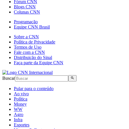
Fórum CNN
Blogs CNN
Colunas CNN
Programação
Equipe CNN Brasil
Sobre a CNN
Política de Privacidade
Termos de Uso
Fale com a CNN
Distribuição do Sinal
Faça parte da Equipe CNN
Buscar
Pular para o conteúdo
Ao vivo
Política
Money
WW
Agro
Infra
Esportes