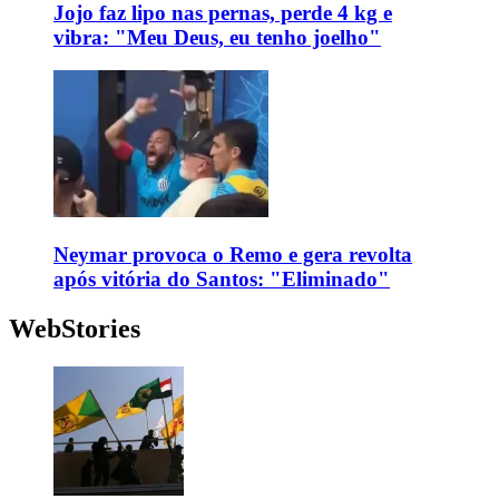
Jojo faz lipo nas pernas, perde 4 kg e
vibra: "Meu Deus, eu tenho joelho"
Neymar provoca o Remo e gera revolta
após vitória do Santos: "Eliminado"
WebStories