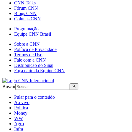
CNN Talks
Fórum CNN
Blogs CNN
Colunas CNN
Programação
Equipe CNN Brasil
Sobre a CNN
Política de Privacidade
Termos de Uso
Fale com a CNN
Distribuição do Sinal
Faça parte da Equipe CNN
Buscar
Pular para o conteúdo
Ao vivo
Política
Money
WW
Agro
Infra