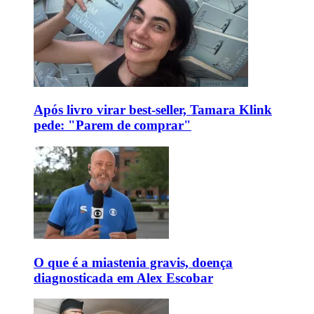
Após livro virar best-seller, Tamara Klink
pede: "Parem de comprar"
O que é a miastenia gravis, doença
diagnosticada em Alex Escobar