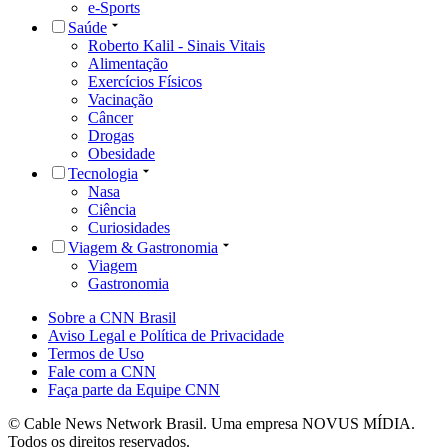
e-Sports
Saúde
Roberto Kalil - Sinais Vitais
Alimentação
Exercícios Físicos
Vacinação
Câncer
Drogas
Obesidade
Tecnologia
Nasa
Ciência
Curiosidades
Viagem & Gastronomia
Viagem
Gastronomia
Sobre a CNN Brasil
Aviso Legal e Política de Privacidade
Termos de Uso
Fale com a CNN
Faça parte da Equipe CNN
© Cable News Network Brasil. Uma empresa NOVUS MÍDIA.
Todos os direitos reservados.