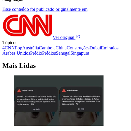
Esse conteúdo foi publicado originalmente em
Ver original
Tópicos
#CNNPop
Austrália
Camboja
China
Construções
Dubai
Emirados
Árabes Unidos
Prédio
Prédios
Senegal
Singapura
Mais Lidas