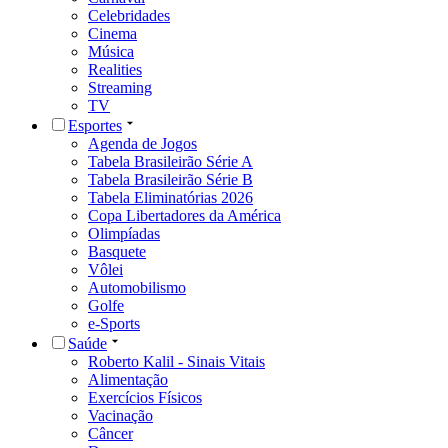
Celebridades
Cinema
Música
Realities
Streaming
TV
Esportes
Agenda de Jogos
Tabela Brasileirão Série A
Tabela Brasileirão Série B
Tabela Eliminatórias 2026
Copa Libertadores da América
Olimpíadas
Basquete
Vôlei
Automobilismo
Golfe
e-Sports
Saúde
Roberto Kalil - Sinais Vitais
Alimentação
Exercícios Físicos
Vacinação
Câncer