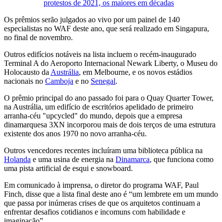
protestos de 2021, os maiores em décadas
Os prêmios serão julgados ao vivo por um painel de 140
especialistas no WAF deste ano, que será realizado em Singapura,
no final de novembro.
Outros edifícios notáveis ​​na lista incluem o recém-inaugurado
Terminal A do Aeroporto Internacional Newark Liberty, o Museu do
Holocausto da
Austrália
, em Melbourne, e os novos estádios
nacionais no
Camboja
e no
Senegal
.
O prêmio principal do ano passado foi para o Quay Quarter Tower,
na Austrália, um edifício de escritórios apelidado de primeiro
arranha-céu "upcycled" do mundo, depois que a empresa
dinamarquesa 3XN incorporou mais de dois terços de uma estrutura
existente dos anos 1970 no novo arranha-céu.
Outros vencedores recentes incluíram uma biblioteca pública na
Holanda
e uma usina de energia na
Dinamarca
, que funciona como
uma pista artificial de esqui e snowboard.
Em comunicado à imprensa, o diretor do programa WAF, Paul
Finch, disse que a lista final deste ano é “um lembrete em um mundo
que passa por inúmeras crises de que os arquitetos continuam a
enfrentar desafios cotidianos e incomuns com habilidade e
imaginação”.