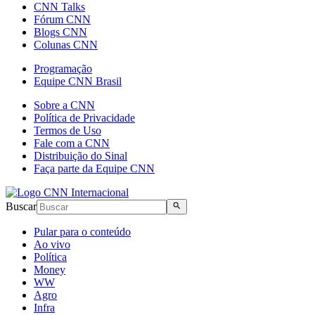
CNN Talks
Fórum CNN
Blogs CNN
Colunas CNN
Programação
Equipe CNN Brasil
Sobre a CNN
Política de Privacidade
Termos de Uso
Fale com a CNN
Distribuição do Sinal
Faça parte da Equipe CNN
Buscar
Pular para o conteúdo
Ao vivo
Política
Money
WW
Agro
Infra