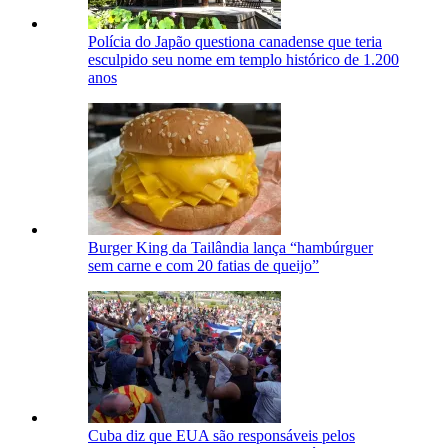
Polícia do Japão questiona canadense que teria
esculpido seu nome em templo histórico de 1.200
anos
Burger King da Tailândia lança “hambúrguer
sem carne e com 20 fatias de queijo”
Cuba diz que EUA são responsáveis pelos