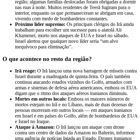
região; algumas famílias deslocadas foram obrigadas a dormir
nas ruas à noite. Muitos residentes de Teerã fugiram para o
interior, enquanto os que permaneceram se abrigam em casa,
vivendo com medo de bombardeios constantes.
Próximo líder supremo:
Os principais clérigos do Irã ainda
trabalham para escolher um sucessor para o aiatolá Ali
Khamenei, morto nos ataques de EUA e Israel no sábado.
Israel alertou que qualquer novo líder seria “um alvo
inequívoco para eliminação”.
O que acontece no resto da região?
Irã reage:
O Irã lançou uma nova barragem de mísseis contra
Israel durante a madrugada de quinta-feira. O país também
continua atacando estados vizinhos do Golfo, armados com
armas e sistemas de defesa aérea americanos, embora os EUA
digam que o ritmo dos ataques aéreos iranianos diminuiu.
Mortes em outros locais:
Embora os maiores números de
mortos estejam no Irã e no Líbano, mais de duas dezenas de
pessoas morreram em outros locais — em ataques iranianos
em Israel e em países do Golfo, além de bombardeios de EUA
e Israel no Iraque.
Ataque à Amazon:
O Irã lançou um ataque com drone
contra um centro de dados da Amazon no Bahrein, informou
uma agência de notícias ligada ao Estado. Drones iranianos