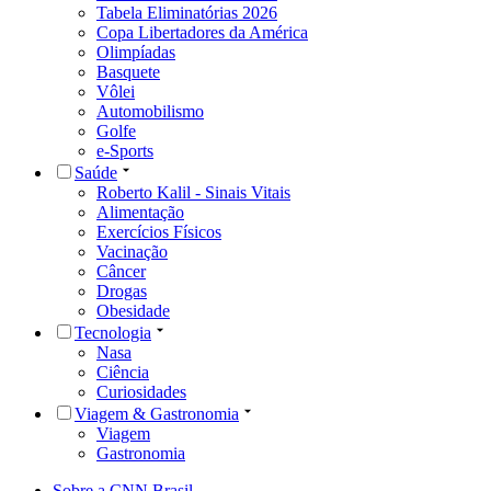
Tabela Eliminatórias 2026
Copa Libertadores da América
Olimpíadas
Basquete
Vôlei
Automobilismo
Golfe
e-Sports
Saúde
Roberto Kalil - Sinais Vitais
Alimentação
Exercícios Físicos
Vacinação
Câncer
Drogas
Obesidade
Tecnologia
Nasa
Ciência
Curiosidades
Viagem & Gastronomia
Viagem
Gastronomia
Sobre a CNN Brasil