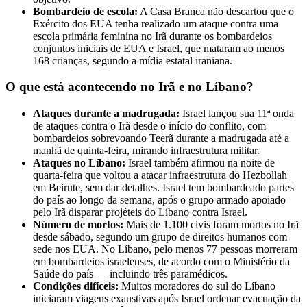
Bombardeio de escola:
A Casa Branca não descartou que o
Exército dos EUA tenha realizado um ataque contra uma
escola primária feminina no Irã durante os bombardeios
conjuntos iniciais de EUA e Israel, que mataram ao menos
168 crianças, segundo a mídia estatal iraniana.
O que está acontecendo no Irã e no Líbano?
Ataques durante a madrugada:
Israel lançou sua 11ª onda
de ataques contra o Irã desde o início do conflito, com
bombardeios sobrevoando Teerã durante a madrugada até a
manhã de quinta-feira, mirando infraestrutura militar.
Ataques no Líbano:
Israel também afirmou na noite de
quarta-feira que voltou a atacar infraestrutura do Hezbollah
em Beirute, sem dar detalhes. Israel tem bombardeado partes
do país ao longo da semana, após o grupo armado apoiado
pelo Irã disparar projéteis do Líbano contra Israel.
Número de mortos:
Mais de 1.100 civis foram mortos no Irã
desde sábado, segundo um grupo de direitos humanos com
sede nos EUA. No Líbano, pelo menos 77 pessoas morreram
em bombardeios israelenses, de acordo com o Ministério da
Saúde do país — incluindo três paramédicos.
Condições difíceis:
Muitos moradores do sul do Líbano
iniciaram viagens exaustivas após Israel ordenar evacuação da