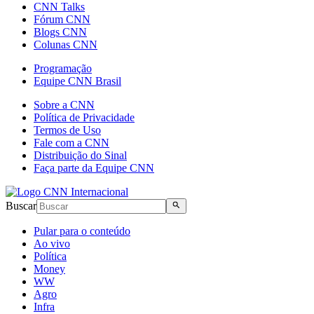
CNN Talks
Fórum CNN
Blogs CNN
Colunas CNN
Programação
Equipe CNN Brasil
Sobre a CNN
Política de Privacidade
Termos de Uso
Fale com a CNN
Distribuição do Sinal
Faça parte da Equipe CNN
Buscar
Pular para o conteúdo
Ao vivo
Política
Money
WW
Agro
Infra