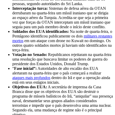
pessoas, segundo autoridades do Sri Lanka.
Interceptação turca:
Sistemas de defesa aérea da OTAN
derrubaram na quarta-feira um míssil iraniano que se dirigia
ao espaço aéreo da Turquia. Acredita-se que seja a primeira
vez que forças da OTAN interceptam um míssil iraniano que
seguia para um país membro desde o início deste conflito.
Soldados dos EUA identificados:
Na noite de quarta-feira, o
Pentágono identificou publicamente os dois
militares restantes
mortos
em um ataque com drone no Kuwait no domingo. Os
outros quatro soldados mortos já haviam sido identificados na
terça-feira.
Votação no Senado:
Republicanos rejeitaram na quarta-feira
uma resolução que buscava limitar os poderes de guerra do
presidente dos Estados Unidos, Donald Trump.
“
Fase inicial”:
Autoridades de alto escalão dos EUA
alertaram na quarta-feira que o país começará a realizar
ataques mais profundos
dentro do Irã e que a operação ainda
está em seus estágios iniciais.
Objetivos dos EUA:
A secretária de imprensa da Casa
Branca disse que os objetivos dos EUA são destruir o
programa de mísseis balísticos do Irã, “aniquilar” sua presença
naval, desmantelar seus grupos aliados considerados
terroristas e impedir que o país desenvolva uma arma nuclear.
Segundo ela, uma mudança de regime não é o principal
objetivo.