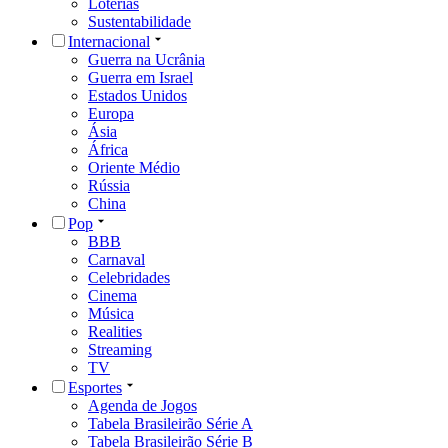
Loterias
Sustentabilidade
Internacional
Guerra na Ucrânia
Guerra em Israel
Estados Unidos
Europa
Ásia
África
Oriente Médio
Rússia
China
Pop
BBB
Carnaval
Celebridades
Cinema
Música
Realities
Streaming
TV
Esportes
Agenda de Jogos
Tabela Brasileirão Série A
Tabela Brasileirão Série B