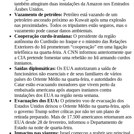
também atingiram duas instalações da Amazon nos Emirados
Árabes Unidos.
Vazamento de petróleo:
Petróleo está vazando de um
petroleiro ancorado próximo ao Kuwait após uma explosão
nas proximidades. Todos os tripulantes estão seguros, mas o
vazamento pode causar danos ambientais.
Cooperação curdo-iraniana:
O presidente da região
autônoma do Curdistão no Iraque e o ministro das Relações
Exteriores do Irã prometeram “cooperação” em uma ligação
telefônica na quarta-feira. A CNN informou anteriormente que
a CIA pretende fomentar uma rebelião no Irã armando curdos
iranianos.
Saídas diplomáticas:
Os EUA autorizaram a saída de
funcionários não essenciais e de seus familiares de vários
países do Oriente Médio na quarta-feira, e autoridades do
Catar estão evacuando moradores que vivem perto da
embaixada americana após ataques iranianos contra
instalações dos EUA na região nesta semana.
Evacuações dos EUA:
O primeiro voo de evacuação dos
Estados Unidos deixou o Oriente Médio na quarta-feira, após
o governo Trump sofrer críticas por não ter um plano de
retirada preparado. Mais de 17.500 americanos retornaram aos
EUA desde 28 de fevereiro, informou o Departamento de
Estado na noite de quarta-feira.
Impactos nas viagens:
Israel começou a reabrir seu principal