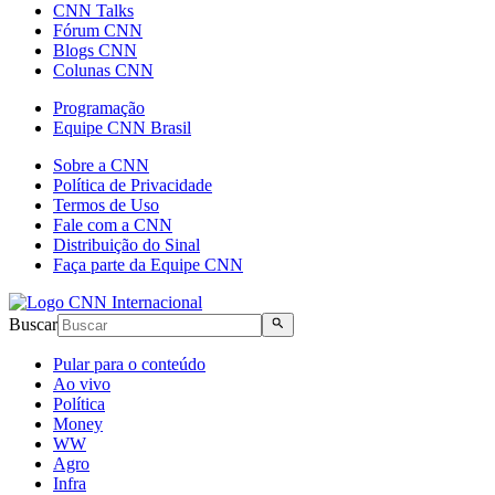
CNN Talks
Fórum CNN
Blogs CNN
Colunas CNN
Programação
Equipe CNN Brasil
Sobre a CNN
Política de Privacidade
Termos de Uso
Fale com a CNN
Distribuição do Sinal
Faça parte da Equipe CNN
Buscar
Pular para o conteúdo
Ao vivo
Política
Money
WW
Agro
Infra