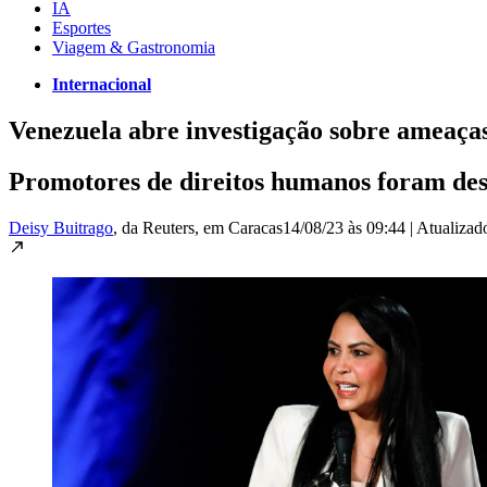
IA
Esportes
Viagem & Gastronomia
Internacional
Venezuela abre investigação sobre ameaças
Promotores de direitos humanos foram des
Deisy Buitrago
, da Reuters
, em Caracas
14/08/23 às 09:44
|
Atualiza