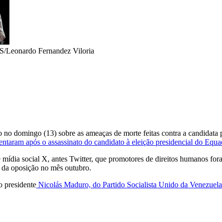
Leonardo Fernandez Viloria
o no domingo (13) sobre as ameaças de morte feitas contra a candidata 
mentaram após o assassinato do candidato à eleição presidencial do Equ
mídia social X, antes Twitter, que promotores de direitos humanos for
 da oposição no mês outubro.
o presidente
Nicolás Maduro, do Partido Socialista Unido da Venezue