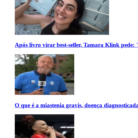
Após livro virar best-seller, Tamara Klink pede
O que é a miastenia gravis, doença diagnostica