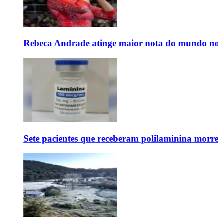
Rebeca Andrade atinge maior nota do mundo no
Sete pacientes que receberam polilaminina mor