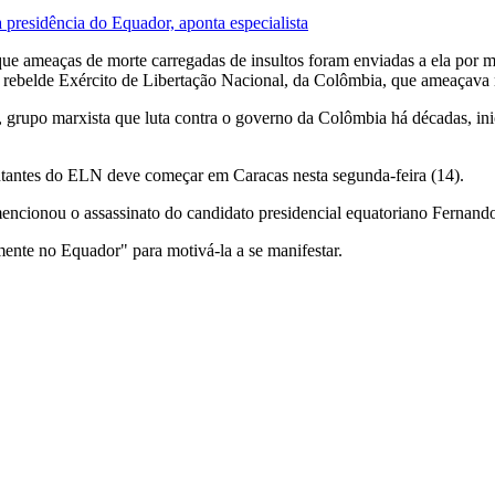
à presidência do Equador, aponta especialista
que ameaças de morte carregadas de insultos foram enviadas a ela por 
 rebelde Exército de Libertação Nacional, da Colômbia, que ameaçava 
grupo marxista que luta contra o governo da Colômbia há décadas, ini
ntantes do ELN deve começar em Caracas nesta segunda-feira (14).
onou o assassinato do candidato presidencial equatoriano Fernando 
mente no Equador" para motivá-la a se manifestar.