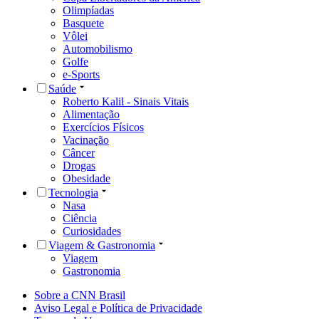
Olimpíadas
Basquete
Vôlei
Automobilismo
Golfe
e-Sports
Saúde
Roberto Kalil - Sinais Vitais
Alimentação
Exercícios Físicos
Vacinação
Câncer
Drogas
Obesidade
Tecnologia
Nasa
Ciência
Curiosidades
Viagem & Gastronomia
Viagem
Gastronomia
Sobre a CNN Brasil
Aviso Legal e Política de Privacidade