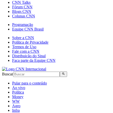
CNN Talks
Fórum CNN
Blogs CNN
Colunas CNN
Programação
Equipe CNN Brasil
Sobre a CNN
Política de Privacidade
Termos de Uso
Fale com a CNN
Distribuição do Sinal
Faça parte da Equipe CNN
Buscar
Pular para o conteúdo
Ao vivo
Política
Money
WW
Agro
Infra