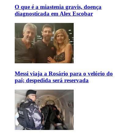
O que é a miastenia gravis, doença
diagnosticada em Alex Escobar
Messi viaja a Rosário para o velório do
pai; despedida será reservada