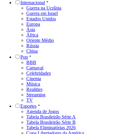
Internacional
Guerra na Ucrânia
Guerra em Israel
Estados Unidos
Europa
Ásia
África
Oriente Médio
Rússia
China
Pop
BBB
Carnaval
Celebridades
Cinema
Música
Realities
Streaming
TV
Esportes
Agenda de Jogos
Tabela Brasileirão Série A
Tabela Brasileirão Série B
Tabela Eliminatórias 2026
Copa Libertadores da América