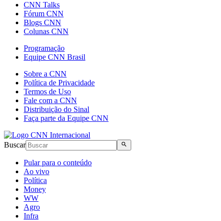
CNN Talks
Fórum CNN
Blogs CNN
Colunas CNN
Programação
Equipe CNN Brasil
Sobre a CNN
Política de Privacidade
Termos de Uso
Fale com a CNN
Distribuição do Sinal
Faça parte da Equipe CNN
Buscar
Pular para o conteúdo
Ao vivo
Política
Money
WW
Agro
Infra