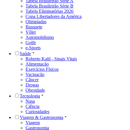
Tabela Brasileirão Série A
Tabela Brasileirão Série B
Tabela Eliminatórias 2026
Copa Libertadores da América
Olimpíadas
Basquete
Vôlei
Automobilismo
Golfe
e-Sports
Saúde
Roberto Kalil - Sinais Vitais
Alimentação
Exercícios Físicos
Vacinação
Câncer
Drogas
Obesidade
Tecnologia
Nasa
Ciência
Curiosidades
Viagem & Gastronomia
Viagem
Gastronomia