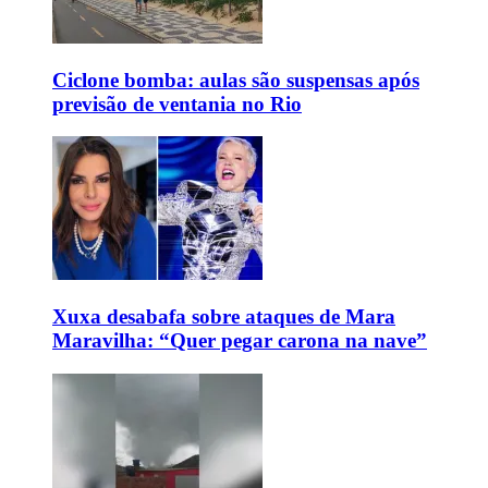
Ciclone bomba: aulas são suspensas após
previsão de ventania no Rio
Xuxa desabafa sobre ataques de Mara
Maravilha: “Quer pegar carona na nave”