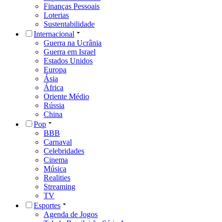
Finanças Pessoais
Loterias
Sustentabilidade
Internacional
Guerra na Ucrânia
Guerra em Israel
Estados Unidos
Europa
Ásia
África
Oriente Médio
Rússia
China
Pop
BBB
Carnaval
Celebridades
Cinema
Música
Realities
Streaming
TV
Esportes
Agenda de Jogos