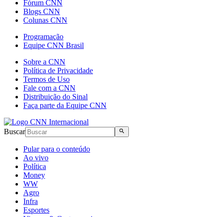
Fórum CNN
Blogs CNN
Colunas CNN
Programação
Equipe CNN Brasil
Sobre a CNN
Política de Privacidade
Termos de Uso
Fale com a CNN
Distribuição do Sinal
Faça parte da Equipe CNN
Buscar
Pular para o conteúdo
Ao vivo
Política
Money
WW
Agro
Infra
Esportes