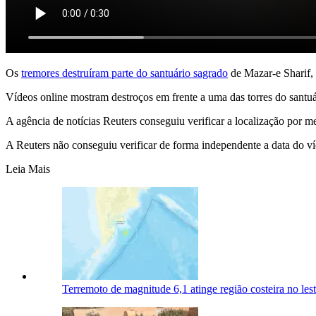
Os
tremores destruíram parte do santuário sagrado
de Mazar-e Sharif, 
Vídeos online mostram destroços em frente a uma das torres do santuá
A agência de notícias Reuters conseguiu verificar a localização por me
A Reuters não conseguiu verificar de forma independente a data do v
Leia Mais
Terremoto de magnitude 6,1 atinge região costeira no les