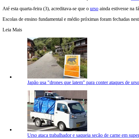
Até esta quarta-feira (3), acreditava-se que o
urso
ainda estivesse na f
Escolas de ensino fundamental e médio próximas foram fechadas nesta 
Leia Mais
Japão usa "drones que latem" para conter ataques de urs
Urso ataca trabalhador e saqueia seção de carne em sup