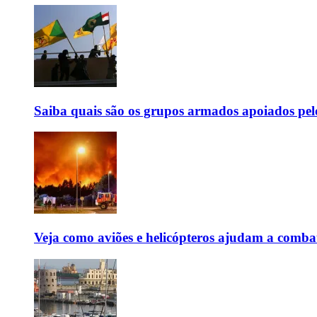
Saiba quais são os grupos armados apoiados pel
Veja como aviões e helicópteros ajudam a combate