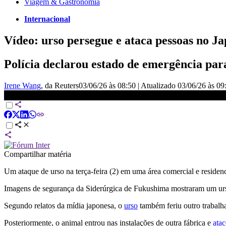
Viagem & Gastronomia
Internacional
Vídeo: urso persegue e ataca pessoas no J
Polícia declarou estado de emergência para
Irene Wang
, da Reuters
03/06/26 às 08:50
|
Atualizado
03/06/26 às 09
Urso persegue e ataca pessoas no Japão deixando quatro feridos 
Compartilhar matéria
Um ataque de urso na terça-feira (2) em uma área comercial e residen
Imagens de segurança da Siderúrgica de Fukushima mostraram um urso
Segundo relatos da mídia japonesa, o
urso
também feriu outro trabalh
Posteriormente, o animal entrou nas instalações de outra fábrica e
ata