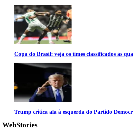
Copa do Brasil: veja os times classificados às qua
Trump critica ala à esquerda do Partido Democr
WebStories