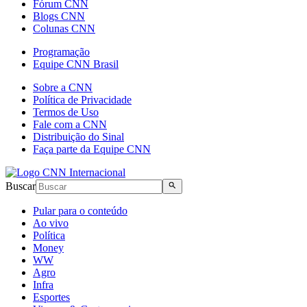
Fórum CNN
Blogs CNN
Colunas CNN
Programação
Equipe CNN Brasil
Sobre a CNN
Política de Privacidade
Termos de Uso
Fale com a CNN
Distribuição do Sinal
Faça parte da Equipe CNN
Buscar
Pular para o conteúdo
Ao vivo
Política
Money
WW
Agro
Infra
Esportes