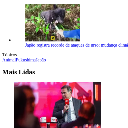
Japão registra recorde de ataques de urso; mudança clim
Tópicos
Animal
Fukushima
Japão
Mais Lidas