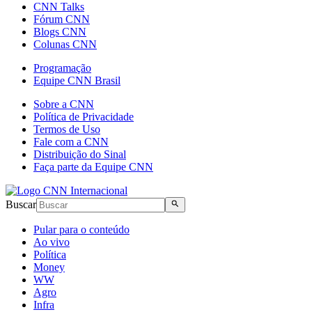
CNN Talks
Fórum CNN
Blogs CNN
Colunas CNN
Programação
Equipe CNN Brasil
Sobre a CNN
Política de Privacidade
Termos de Uso
Fale com a CNN
Distribuição do Sinal
Faça parte da Equipe CNN
Buscar
Pular para o conteúdo
Ao vivo
Política
Money
WW
Agro
Infra