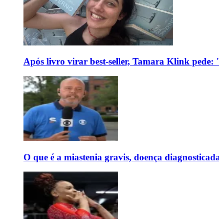
Após livro virar best-seller, Tamara Klink pede
O que é a miastenia gravis, doença diagnostica