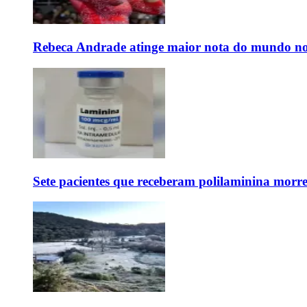
Rebeca Andrade atinge maior nota do mundo no
Sete pacientes que receberam polilaminina mor