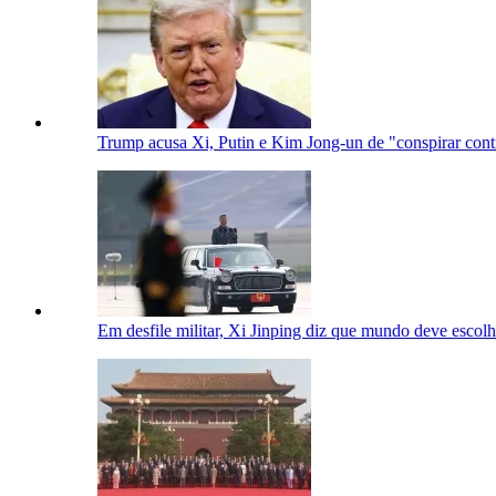
Trump acusa Xi, Putin e Kim Jong-un de "conspirar con
Em desfile militar, Xi Jinping diz que mundo deve escolh