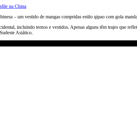
sfile na China
chinesa – um vestido de mangas compridas estilo qipao com gola mand
 ocidental, incluindo ternos e vestidos. Apenas alguns têm trajes que ref
Sudeste Asiático.