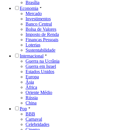
Brasília
Economia
Mercado
Investimentos
Banco Central
Bolsa de Valores
Imposto de Renda
Finanças Pessoais
Loterias
Sustentabilidade
Internacional
Guerra na Ucrânia
Guerra em Israel
Estados Unidos
Europa
Ásia
África
Oriente Médio
Rússia
China
Pop
BBB
Carnaval
Celebridades
Cinema