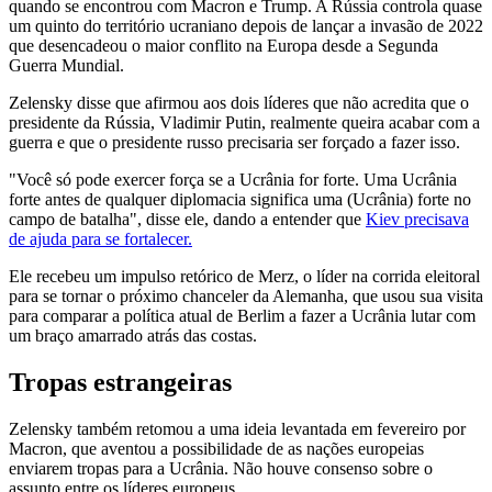
quando se encontrou com Macron e Trump. A Rússia controla quase
um quinto do território ucraniano depois de lançar a invasão de 2022
que desencadeou o maior conflito na Europa desde a Segunda
Guerra Mundial.
Zelensky disse que afirmou aos dois líderes que não acredita que o
presidente da Rússia, Vladimir Putin, realmente queira acabar com a
guerra e que o presidente russo precisaria ser forçado a fazer isso.
"Você só pode exercer força se a Ucrânia for forte. Uma Ucrânia
forte antes de qualquer diplomacia significa uma (Ucrânia) forte no
campo de batalha", disse ele, dando a entender que
Kiev precisava
de ajuda para se fortalecer.
Ele recebeu um impulso retórico de Merz, o líder na corrida eleitoral
para se tornar o próximo chanceler da Alemanha, que usou sua visita
para comparar a política atual de Berlim a fazer a Ucrânia lutar com
um braço amarrado atrás das costas.
Tropas estrangeiras
Zelensky também retomou a uma ideia levantada em fevereiro por
Macron, que aventou a possibilidade de as nações europeias
enviarem tropas para a Ucrânia. Não houve consenso sobre o
assunto entre os líderes europeus.