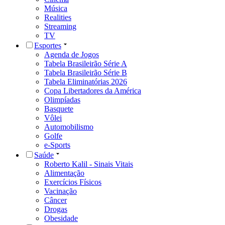
Música
Realities
Streaming
TV
Esportes
Agenda de Jogos
Tabela Brasileirão Série A
Tabela Brasileirão Série B
Tabela Eliminatórias 2026
Copa Libertadores da América
Olimpíadas
Basquete
Vôlei
Automobilismo
Golfe
e-Sports
Saúde
Roberto Kalil - Sinais Vitais
Alimentação
Exercícios Físicos
Vacinação
Câncer
Drogas
Obesidade