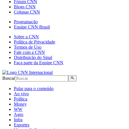
Fórum CNN
Blogs CNN
Colunas CNN
Programação
Equipe CNN Brasil
Sobre a CNN
Política de Privacidade
Termos de Uso
Fale com a CNN
Distribuição do Sinal
Faça parte da Equipe CNN
Buscar
Pular para o conteúdo
Ao vivo
Política
Money
WW
Agro
Infra
Esportes