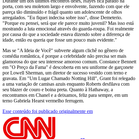
Durante um dos últimos encontros deles, Hayes fica parado na
porta, com seu moletom largo e envolvente, fazendo com que ele
pareça tão diminuído e frágil quanto um adolescente de olhos
arregalados. "Eu fiquei indecisa sobre isso", disse Demeterio.
"Porque eu pensei, será que ele parece muito juvenil? Mas isso está
mostrando a luta emocional através do guarda-roupa. Foi realmente
por causa do que a sociedade estava dizendo sobre a diferença de
idade, então eu queria que fosse um pouco mais evidente."
Mas se "A Ideia de Você" subverte algum clichê no gênero de
comédia romântica, é porque a celebridade não precisa ser mais
glamorosa do que seu interesse amoroso comum. Constance Bennett
em "O Preço da Fama" é descoberta em seu uniforme de garçonete
por Lowell Sherman, um diretor de sucesso vestido com terno e
gravata. Em "Um Lugar Chamado Notting Hill", Grant foi relegado
a uma variação de camisas azuis enquanto Roberts desfilava com
seu blazer de couro e boina preta. Quanto à Hathaway, a
encontramos em Chanel e a deixamos, feliz para sempre, em um
terno Gabriela Hearst vermelho ferrugem.
Esse conteúdo foi publicado originalmente em