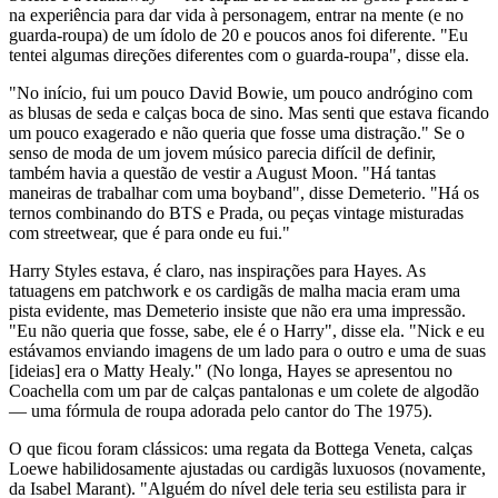
na experiência para dar vida à personagem, entrar na mente (e no
guarda-roupa) de um ídolo de 20 e poucos anos foi diferente. "Eu
tentei algumas direções diferentes com o guarda-roupa", disse ela.
"No início, fui um pouco David Bowie, um pouco andrógino com
as blusas de seda e calças boca de sino. Mas senti que estava ficando
um pouco exagerado e não queria que fosse uma distração." Se o
senso de moda de um jovem músico parecia difícil de definir,
também havia a questão de vestir a August Moon. "Há tantas
maneiras de trabalhar com uma boyband", disse Demeterio. "Há os
ternos combinando do BTS e Prada, ou peças vintage misturadas
com streetwear, que é para onde eu fui."
Harry Styles estava, é claro, nas inspirações para Hayes. As
tatuagens em patchwork e os cardigãs de malha macia eram uma
pista evidente, mas Demeterio insiste que não era uma impressão.
"Eu não queria que fosse, sabe, ele é o Harry", disse ela. "Nick e eu
estávamos enviando imagens de um lado para o outro e uma de suas
[ideias] era o Matty Healy." (No longa, Hayes se apresentou no
Coachella com um par de calças pantalonas e um colete de algodão
— uma fórmula de roupa adorada pelo cantor do The 1975).
O que ficou foram clássicos: uma regata da Bottega Veneta, calças
Loewe habilidosamente ajustadas ou cardigãs luxuosos (novamente,
da Isabel Marant). "Alguém do nível dele teria seu estilista para ir