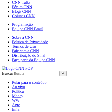
CNN Talks
Fórum CNN
Blogs CNN
Colunas CNN
Programação
Equipe CNN Brasil
Sobre a CNN
Política de Privacidade
Termos de Uso
Fale com a CNN
Distribuição do Sinal
Faça parte da Equipe CNN
Buscar
Pular para o conteúdo
Ao vivo
Política
Money
WW
Agro
Infra