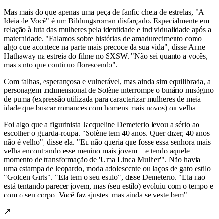
Mas mais do que apenas uma peça de fanfic cheia de estrelas, "A
Ideia de Você" é um Bildungsroman disfarçado. Especialmente em
relação à luta das mulheres pela identidade e individualidade após a
maternidade. "Falamos sobre histórias de amadurecimento como
algo que acontece na parte mais precoce da sua vida", disse Anne
Hathaway na estreia do filme no SXSW. "Não sei quanto a vocês,
mas sinto que continuo florescendo".
Com falhas, esperançosa e vulnerável, mas ainda sim equilibrada, a
personagem tridimensional de Solène interrompe o binário misógino
de puma (expressão utilizada para caracterizar mulheres de meia
idade que buscar romances com homens mais novos) ou velha.
Foi algo que a figurinista Jacqueline Demeterio levou a sério ao
escolher o guarda-roupa. "Solène tem 40 anos. Quer dizer, 40 anos
não é velho", disse ela. "Eu não queria que fosse essa senhora mais
velha encontrando esse menino mais jovem... e tendo aquele
momento de transformação de 'Uma Linda Mulher'". Não havia
uma estampa de leopardo, moda adolescente ou laços de gato estilo
"Golden Girls". "Ela tem o seu estilo", disse Demeterio. "Ela não
está tentando parecer jovem, mas (seu estilo) evoluiu com o tempo e
com o seu corpo. Você faz ajustes, mas ainda se veste bem".