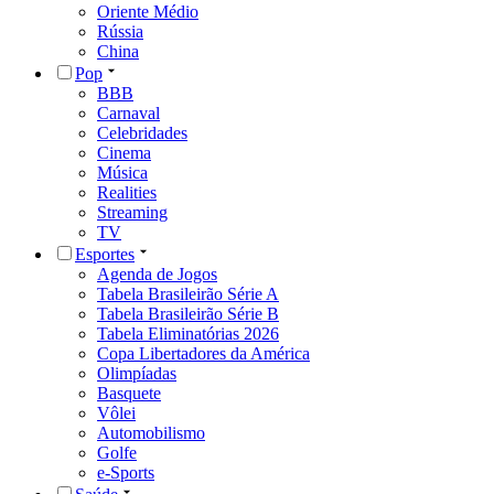
Oriente Médio
Rússia
China
Pop
BBB
Carnaval
Celebridades
Cinema
Música
Realities
Streaming
TV
Esportes
Agenda de Jogos
Tabela Brasileirão Série A
Tabela Brasileirão Série B
Tabela Eliminatórias 2026
Copa Libertadores da América
Olimpíadas
Basquete
Vôlei
Automobilismo
Golfe
e-Sports