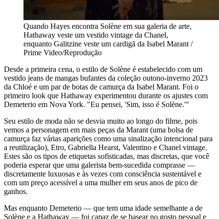
Quando Hayes encontra Solène em sua galeria de arte,
Hathaway veste um vestido vintage da Chanel,
enquanto Galitzine veste um cardigã da Isabel Marant /
Prime Video/Reprodução
Desde a primeira cena, o estilo de Solène é estabelecido com um
vestido jeans de mangas bufantes da coleção outono-inverno 2023
da Chloé e um par de botas de camurça da Isabel Marant. Foi o
primeiro look que Hathaway experimentou durante os ajustes com
Demeterio em Nova York. "Eu pensei, 'Sim, isso é Solène.'"
Seu estilo de moda não se desvia muito ao longo do filme, pois
vemos a personagem em mais peças da Marant (uma bolsa de
camurça faz várias aparições como uma sinalização intencional para
a reutilização), Etro, Gabriella Hearst, Valentino e Chanel vintage.
Estes são os tipos de etiquetas sofisticadas, mas discretas, que você
poderia esperar que uma galerista bem-sucedida comprasse —
discretamente luxuosas e às vezes com consciência sustentável e
com um preço acessível a uma mulher em seus anos de pico de
ganhos.
Mas enquanto Demeterio — que tem uma idade semelhante a de
Solène e a Hathaway — foi capaz de se basear no gosto pessoal e