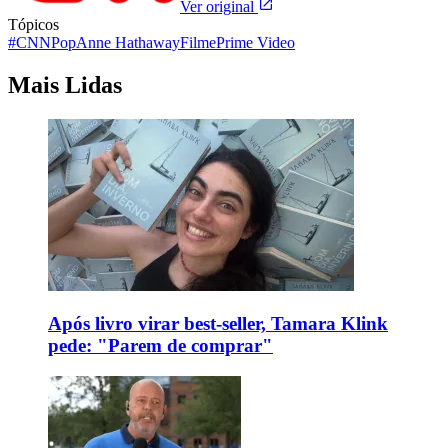
Ver original
Tópicos
#CNNPop
Anne Hathaway
Filme
Prime Video
Mais Lidas
Após livro virar best-seller, Tamara Klink
pede: "Parem de comprar"